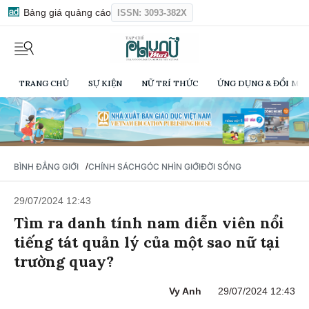
Bảng giá quảng cáo
ISSN: 3093-382X
TRANG CHỦ
SỰ KIỆN
NỮ TRÍ THỨC
ỨNG DỤNG & ĐỔI MỚI
/
BÌNH ĐẲNG GIỚI
CHÍNH SÁCH
GÓC NHÌN GIỚI
ĐỜI SỐNG
29/07/2024 12:43
Tìm ra danh tính nam diễn viên nổi
tiếng tát quản lý của một sao nữ tại
trường quay?
Vy Anh
29/07/2024 12:43