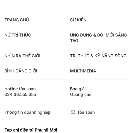
TRANG CHỦ
SỰ KIỆN
NỮ TRÍ THỨC
ỨNG DỤNG & ĐỔI MỚI SÁNG
TẠO
NHÌN RA THẾ GIỚI
TRI THỨC & KỸ NĂNG SỐNG
BÌNH ĐẲNG GIỚI
MULTIMEDIA
Hotline tòa soạn
Báo giá
024.36.555.655
Quảng cáo
Thông tin doanh nghiệp
Tòa soạn
Tạp chí điện tử Phụ nữ Mới