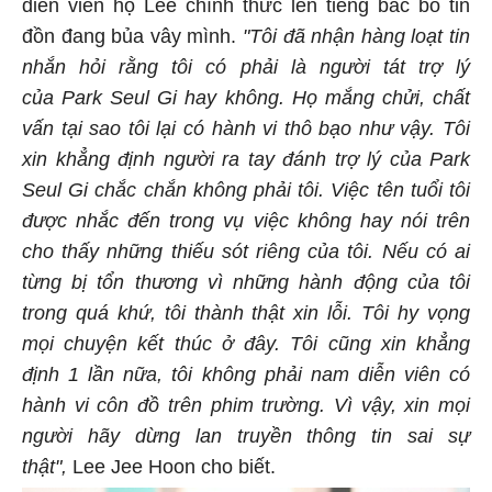
diễn viên họ Lee chính thức lên tiếng bác bỏ tin
đồn đang bủa vây mình.
"Tôi đã nhận hàng loạt tin
nhắn hỏi rằng tôi có phải là người tát trợ lý
của Park Seul Gi hay không. Họ mắng chửi, chất
vấn tại sao tôi lại có hành vi thô bạo như vậy. Tôi
xin khẳng định người ra tay đánh trợ lý của Park
Seul Gi chắc chắn không phải tôi. Việc tên tuổi tôi
được nhắc đến trong vụ việc không hay nói trên
cho thấy những thiếu sót riêng của tôi. Nếu có ai
từng bị tổn thương vì những hành động của tôi
trong quá khứ, tôi thành thật xin lỗi. Tôi hy vọng
mọi chuyện kết thúc ở đây. Tôi cũng xin khẳng
định 1 lần nữa, tôi không phải nam diễn viên có
hành vi côn đồ trên phim trường. Vì vậy, xin mọi
người hãy dừng lan truyền thông tin sai sự
thật",
Lee Jee Hoon cho biết.