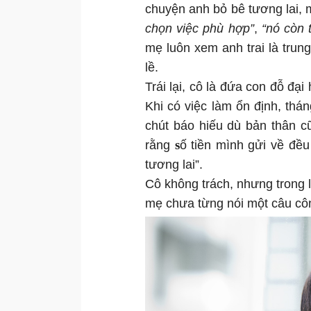
chuyện anh bỏ bê tương lai, 
chọn việc phù hợp”
,
“nó còn t
mẹ luôn xem anh trai là trun
lề.
Trái lại, cô là đứa con đỗ đạ
Khi có việc làm ổn định, thán
chút báo hiếu dù bản thân c
s
rằng
ố tiền mình gửi về đều
tương lai”.
Cô không trách, nhưng trong 
mẹ chưa từng nói một câu cô