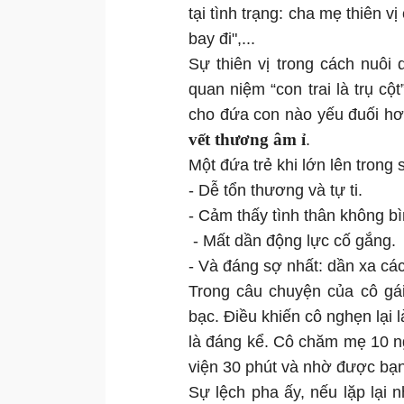
tại tình trạng: cha mẹ thiên vị
bay đi",...
Sự thiên vị trong cách nuôi 
quan niệm “con trai là trụ c
cho đứa con nào yếu đuối hơ
vết thương âm ỉ
.
Một đứa trẻ khi lớn lên trong
- Dễ tổn thương và tự ti.
- Cảm thấy tình thân không b
- Mất dần động lực cố gắng.
- Và đáng sợ nhất: dần xa cá
Trong câu chuyện của cô gái
bạc. Điều khiến cô nghẹn lại
là đáng kể. Cô chăm mẹ 10 ngà
viện 30 phút và nhờ được bạn -
Sự lệch pha ấy, nếu lặp lại 