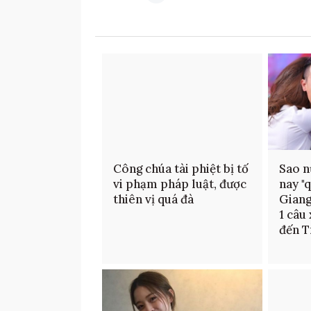
Công chúa tài phiệt bị tố
Sao n
vi phạm pháp luật, được
nay "
thiên vị quá đà
Giang
1 câu
đến T