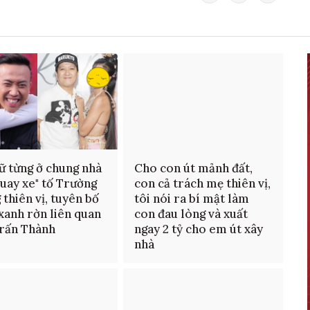
ữ từng ở chung nhà
Cho con út mảnh đất,
quay xe" tố Trường
con cả trách mẹ thiên vị,
 thiên vị, tuyên bố
tôi nói ra bí mật làm
 xanh rờn liên quan
con đau lòng và xuất
rấn Thành
ngay 2 tỷ cho em út xây
nhà