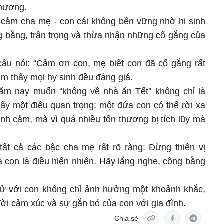
thương.
h cảm cha mẹ - con cái không bền vững nhờ hi sinh
bằng, trân trọng và thừa nhận những cố gắng của
câu nói: “Cảm ơn con, mẹ biết con đã cố gắng rất
ảm thấy mọi hy sinh đều đáng giá.
năm nay muốn “không về nhà ăn Tết” không chỉ là
thấy một điều quan trọng: một đứa con có thể rời xa
tình cảm, mà vì quá nhiều tổn thương bị tích lũy mà
 tất cả các bậc cha mẹ rất rõ ràng: Đừng thiên vị
 con là điều hiển nhiên. Hãy lắng nghe, công bằng
 xử với con không chỉ ảnh hưởng một khoảnh khắc,
đời cảm xúc và sự gắn bó của con với gia đình.
Chia sẻ