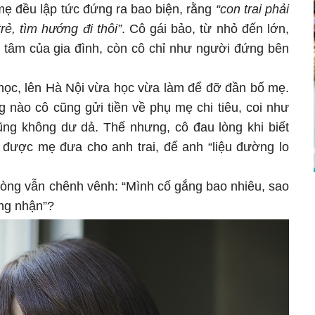
mẹ đều lập tức đứng ra bao biện, rằng
“con trai phải
rẻ, tìm hướng đi thôi”
. Cô gái bảo, từ nhỏ đến lớn,
g tâm của gia đình, còn cô chỉ như người đứng bên
i học, lên Hà Nội vừa học vừa làm để đỡ đần bố mẹ.
g nào cô cũng gửi tiền về phụ mẹ chi tiêu, coi như
ũng không dư dả. Thế nhưng, cô đau lòng khi biết
 được mẹ đưa cho anh trai, để anh “liệu đường lo
lòng vẫn chênh vênh: “Mình cố gắng bao nhiêu, sao
ng nhận”?