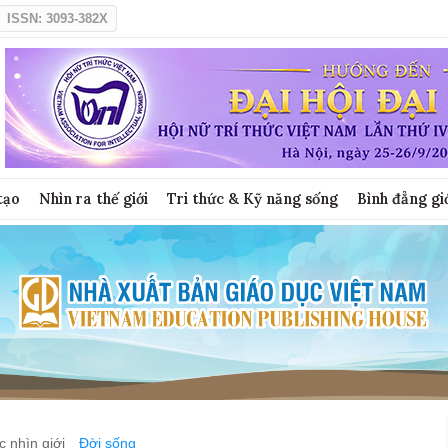
ISSN: 3093-382X
tạo
Nhìn ra thế giới
Tri thức & Kỹ năng sống
Bình đẳng gi
 nhìn giới
Đời sống