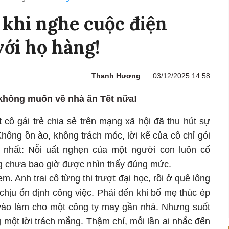
 khi nghe cuộc điện
với họ hàng!
Thanh Hương
03/12/2025 14:58
 không muốn về nhà ăn Tết nữa!
cô gái trẻ chia sẻ trên mạng xã hội đã thu hút sự
hông ồn ào, không trách móc, lời kể của cô chỉ gói
 nhất: Nỗi uất nghẹn của một người con luôn cố
g chưa bao giờ được nhìn thấy đúng mức.
m. Anh trai cô từng thi trượt đại học, rồi ở quê lông
chịu ổn định công việc. Phải đến khi bố mẹ thúc ép
 vào làm cho một công ty may gần nhà. Nhưng suốt
 một lời trách mắng. Thậm chí, mỗi lần ai nhắc đến