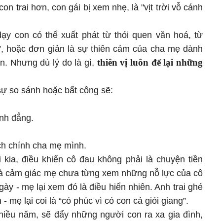
 con trai hơn, con gái bị xem nhẹ, là "vịt trời vỗ cánh
dạy con có thể xuất phát từ thói quen văn hoá, từ
ột”, hoặc đơn giản là sự thiên cảm của cha mẹ dành
thiên vị luôn để lại những
n. Nhưng dù lý do là gì,
 sự so sánh hoặc bất công sẽ:
ình đẳng.
ch chính cha mẹ mình.
 kia, điều khiến cô đau không phải là chuyện tiền
 là cảm giác mẹ chưa từng xem những nỗ lực của cô
y - mẹ lại xem đó là điều hiển nhiên. Anh trai ghé
 mẹ lại coi là “có phúc vì có con cả giỏi giang”.
nhiều năm, sẽ đẩy những người con ra xa gia đình,