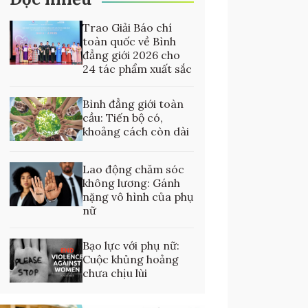
Trao Giải Báo chí
toàn quốc về Bình
đẳng giới 2026 cho
24 tác phẩm xuất sắc
Bình đẳng giới toàn
cầu: Tiến bộ có,
khoảng cách còn dài
Lao động chăm sóc
không lương: Gánh
nặng vô hình của phụ
nữ
Bạo lực với phụ nữ:
Cuộc khủng hoảng
chưa chịu lùi