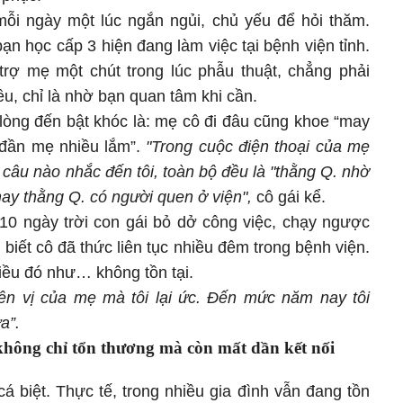
 mỗi ngày một lúc ngắn ngủi, chủ yếu để hỏi thăm.
n học cấp 3 hiện đang làm việc tại bệnh viện tỉnh.
trợ mẹ một chút trong lúc phẫu thuật, chẳng phải
u, chỉ là nhờ bạn quan tâm khi cần.
lòng đến bật khóc là: mẹ cô đi đâu cũng khoe “may
 đần mẹ nhiều lắm”.
"Trong cuộc điện thoại của mẹ
câu nào nhắc đến tôi, toàn bộ đều là "thằng Q. nhờ
ay thằng Q. có người quen ở viện",
cô gái kể.
0 ngày trời con gái bỏ dở công việc, chạy ngược
biết cô đã thức liên tục nhiều đêm trong bệnh viện.
iều đó như… không tồn tại.
iên vị của mẹ mà tôi lại ức. Đến mức năm nay tôi
a”.
 không chỉ tổn thương mà còn mất dần kết nối
á biệt. Thực tế, trong nhiều gia đình vẫn đang tồn