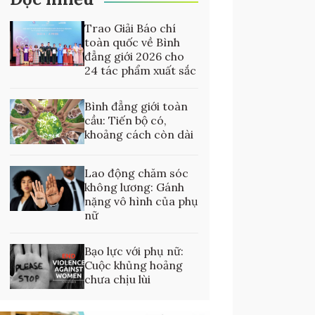
Trao Giải Báo chí
toàn quốc về Bình
đẳng giới 2026 cho
24 tác phẩm xuất sắc
Bình đẳng giới toàn
cầu: Tiến bộ có,
khoảng cách còn dài
Lao động chăm sóc
không lương: Gánh
nặng vô hình của phụ
nữ
Bạo lực với phụ nữ:
Cuộc khủng hoảng
chưa chịu lùi