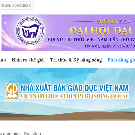
ISSN: 3093-382X
tạo
Nhìn ra thế giới
Tri thức & Kỹ năng sống
Bình đẳng gi
 nhìn giới
Đời sống