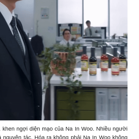
", khen ngợi diện mạo của Na In Woo. Nhiều người
ả nguyên tác. Hóa ra không phải Na In Woo không