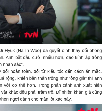
 Ji Hyuk (Na In Woo) đã quyết định thay đổi phong
nh. Anh bắt đầu cười nhiều hơn, đeo kính áp tròng
n nhan sắc”.
y đổi hoàn toàn, đổi từ kiểu tóc đến cách ăn mặc.
á rộng, khiến bản thân trông như “ông già” thì anh
ặn với cơ thể hơn. Trong phân cảnh anh xuất hiện
vật khác đều phải trầm trồ. Dĩ nhiên khán giả cũng
 khen ngợi dành cho màn lột xác này.