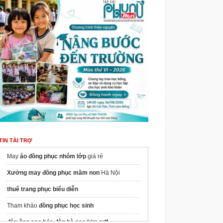
TIN TÀI TRỢ
May
áo đồng phục nhóm lớp
giá rẻ
Xưởng may đồng phục mầm non​
Hà Nội
thuê trang phục biểu diễn
Tham khảo
đồng phục học sinh
đàn ông sao hỏa đàn bà sao kim pdf