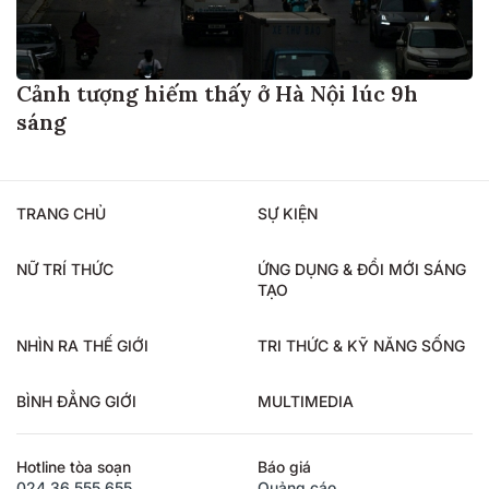
Cảnh tượng hiếm thấy ở Hà Nội lúc 9h
sáng
TRANG CHỦ
SỰ KIỆN
NỮ TRÍ THỨC
ỨNG DỤNG & ĐỔI MỚI SÁNG
TẠO
NHÌN RA THẾ GIỚI
TRI THỨC & KỸ NĂNG SỐNG
BÌNH ĐẲNG GIỚI
MULTIMEDIA
Hotline tòa soạn
Báo giá
024.36.555.655
Quảng cáo