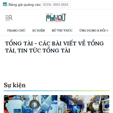
Bảng giá quảng cáo
ISSN: 3093-382X
TRANG CHỦ
SỰ KIỆN
NỮ TRÍ THỨC
ỨNG DỤNG & ĐỔI MỚI
TỔNG TÀI - CÁC BÀI VIẾT VỀ TỔNG
TÀI, TIN TỨC TỔNG TÀI
Sự kiện