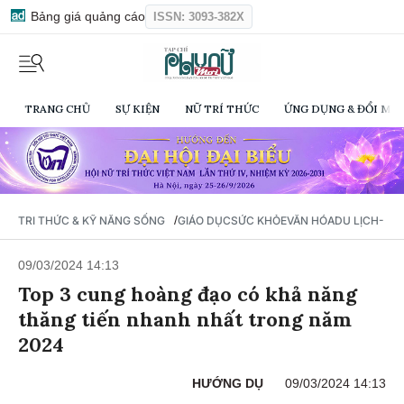
Bảng giá quảng cáo
ISSN: 3093-382X
TRANG CHỦ
SỰ KIỆN
NỮ TRÍ THỨC
ỨNG DỤNG & ĐỔI MỚI
/
TRI THỨC & KỸ NĂNG SỐNG
GIÁO DỤC
SỨC KHỎE
VĂN HÓA
DU LỊCH- Ẩ
09/03/2024 14:13
Top 3 cung hoàng đạo có khả năng
thăng tiến nhanh nhất trong năm
2024
HƯỚNG DỤ
09/03/2024 14:13