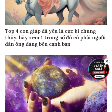
Top 4 con giáp đã yêu là cực kì chung
thủy, hãy xem 1 trong số đó có phải người
đàn ông đang bên cạnh bạn
✕