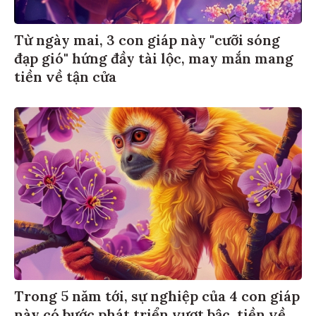
Từ ngày mai, 3 con giáp này "cưỡi sóng
đạp gió" hứng đầy tài lộc, may mắn mang
tiền về tận cửa
Trong 5 năm tới, sự nghiệp của 4 con giáp
này có bước phát triển vượt bậc, tiền về