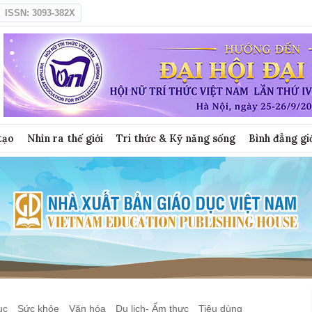
ISSN: 3093-382X
tạo
Nhìn ra thế giới
Tri thức & Kỹ năng sống
Bình đẳng gi
ục
Sức khỏe
Văn hóa
Du lịch- Ẩm thực
Tiêu dùng