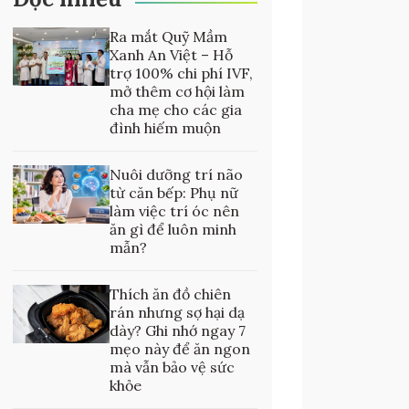
Ra mắt Quỹ Mầm
Xanh An Việt – Hỗ
trợ 100% chi phí IVF,
mở thêm cơ hội làm
cha mẹ cho các gia
đình hiếm muộn
Nuôi dưỡng trí não
từ căn bếp: Phụ nữ
làm việc trí óc nên
ăn gì để luôn minh
mẫn?
Thích ăn đồ chiên
rán nhưng sợ hại dạ
dày? Ghi nhớ ngay 7
mẹo này để ăn ngon
mà vẫn bảo vệ sức
khỏe