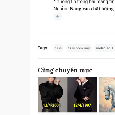
* Thông tin trong bài mang t
Nâng cao chất lượng
Nguồn:
Tags:
tử vi
tử vi hôm nay
metro số 1
Cùng chuyên mục