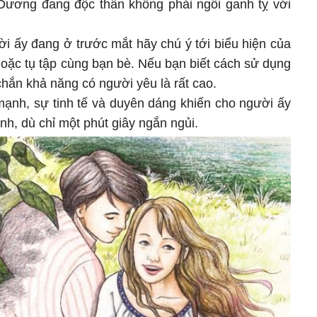
 Dương đang độc thân không phải ngồi ganh tỵ với
i ấy đang ở trước mắt hãy chú ý tới biểu hiện của
oặc tụ tập cùng bạn bè. Nếu bạn biết cách sử dụng
hắn khả năng có người yêu là rất cao.
mạnh, sự tinh tế và duyên dáng khiến cho người ấy
nh, dù chỉ một phút giây ngắn ngủi.