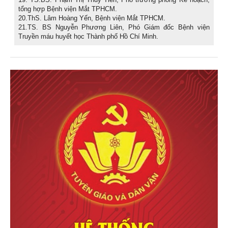
19. TS.BS. Phạm Thị Thủy Tiên, Phó trưởng phòng Kế hoạch,
tổng hợp Bệnh viện Mắt TPHCM.
20.ThS. Lâm Hoàng Yến, Bệnh viện Mắt TPHCM.
21.TS. BS Nguyễn Phương Liên, Phó Giám đốc Bệnh viện
Truyền máu huyết học Thành phố Hồ Chí Minh.