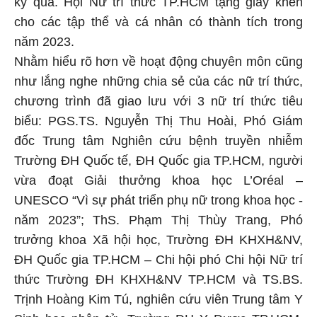
kỷ qua. Hội Nữ trí thức TP.HCM tặng giấy khen
cho các tập thể và cá nhân có thành tích trong
năm 2023.
Nhằm hiểu rõ hơn về hoạt động chuyên môn cũng
như lắng nghe những chia sẻ của các nữ trí thức,
chương trình đã giao lưu với 3 nữ trí thức tiêu
biểu: PGS.TS. Nguyễn Thị Thu Hoài, Phó Giám
đốc Trung tâm Nghiên cứu bệnh truyền nhiễm
Trường ĐH Quốc tế, ĐH Quốc gia TP.HCM, người
vừa đoạt Giải thưởng khoa học L’Oréal –
UNESCO “Vì sự phát triển phụ nữ trong khoa học -
năm 2023”; ThS. Phạm Thị Thùy Trang, Phó
trưởng khoa Xã hội học, Trường ĐH KHXH&NV,
ĐH Quốc gia TP.HCM – Chi hội phó Chi hội Nữ trí
thức Trường ĐH KHXH&NV TP.HCM và TS.BS.
Trịnh Hoàng Kim Tú, nghiên cứu viên Trung tâm Y