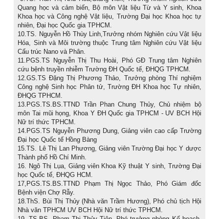
9.TS. Trần Thị Như Hoa,Giảng viên, Trưởng nhóm nghiên cứu
Quang học và cảm biến, Bộ môn Vật liệu Từ và Y sinh, Khoa
Khoa học và Công nghệ Vật liệu, Trường Đại học Khoa học tự
nhiên, Đại học Quốc gia TPHCM.
10.TS. Nguyễn Hồ Thùy Linh,Trưởng nhóm Nghiên cứu Vật liệu
Hóa, Sinh và Môi trường thuộc Trung tâm Nghiên cứu Vật liệu
Cấu trúc Nano và Phân.
11.PGS.TS Nguyễn Thị Thu Hoài, Phó GĐ Trung tâm Nghiên
cứu bệnh truyền nhiễm Trường ĐH Quốc tế, ĐHQG TPHCM.
12.GS.TS Đặng Thị Phương Thảo, Trưởng phòng Thí nghiệm
Công nghệ Sinh học Phân tử, Trường ĐH Khoa học Tự nhiên,
ĐHQG TPHCM.
13.PGS.TS.BS.TTND Trần Phan Chung Thủy, Chủ nhiệm bộ
môn Tai mũi họng, Khoa Y ĐH Quốc gia TPHCM - UV BCH Hội
Nữ trí thức TPHCM.
14.PGS.TS Nguyễn Phương Dung, Giảng viên cao cấp Trường
Đại học Quốc tế Hồng Bàng
15.TS. Lê Thị Lan Phương, Giảng viên Trường Đại học Y dược
Thành phố Hồ Chí Minh.
16. Ngô Thị Lụa, Giảng viên Khoa Kỹ thuật Y sinh, Trường Đại
học Quốc tế, ĐHQG HCM.
17,PGS.TS.BS.TTND Phạm Thị Ngọc Thảo, Phó Giám đốc
Bệnh viện Chợ Rẫy.
18.ThS. Bùi Thị Thủy (Nhà văn Trầm Hương), Phó chủ tịch Hội
Nhà văn TPHCM UV BCH Hội Nữ trí thức TPHCM.