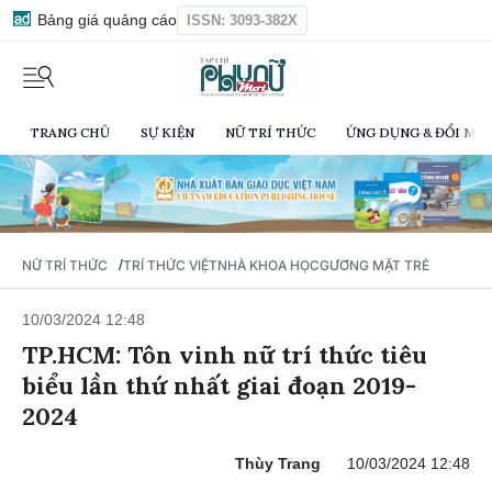
Bảng giá quảng cáo
ISSN: 3093-382X
TRANG CHỦ
SỰ KIỆN
NỮ TRÍ THỨC
ỨNG DỤNG & ĐỔI MỚI
/
NỮ TRÍ THỨC
TRÍ THỨC VIỆT
NHÀ KHOA HỌC
GƯƠNG MẶT TRẺ
10/03/2024 12:48
TP.HCM: Tôn vinh nữ trí thức tiêu
biểu lần thứ nhất giai đoạn 2019-
2024
Thùy Trang
10/03/2024 12:48