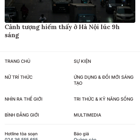
Cảnh tượng hiếm thấy ở Hà Nội lúc 9h
sáng
TRANG CHỦ
SỰ KIỆN
NỮ TRÍ THỨC
ỨNG DỤNG & ĐỔI MỚI SÁNG
TẠO
NHÌN RA THẾ GIỚI
TRI THỨC & KỸ NĂNG SỐNG
BÌNH ĐẲNG GIỚI
MULTIMEDIA
Hotline tòa soạn
Báo giá
024.36.555.655
Quảng cáo