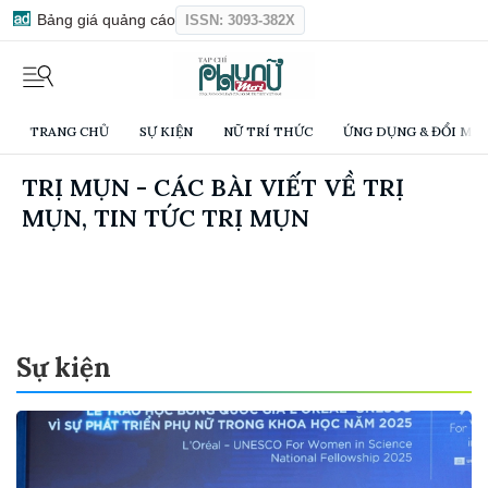
Bảng giá quảng cáo
ISSN: 3093-382X
TRANG CHỦ
SỰ KIỆN
NỮ TRÍ THỨC
ỨNG DỤNG & ĐỔI MỚI
TRỊ MỤN - CÁC BÀI VIẾT VỀ TRỊ
MỤN, TIN TỨC TRỊ MỤN
Sự kiện