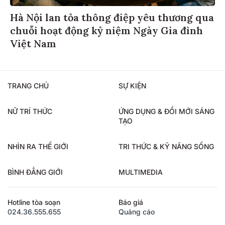
Hà Nội lan tỏa thông điệp yêu thương qua
chuỗi hoạt động kỷ niệm Ngày Gia đình
Việt Nam
TRANG CHỦ
SỰ KIỆN
NỮ TRÍ THỨC
ỨNG DỤNG & ĐỔI MỚI SÁNG
TẠO
NHÌN RA THẾ GIỚI
TRI THỨC & KỸ NĂNG SỐNG
BÌNH ĐẲNG GIỚI
MULTIMEDIA
Hotline tòa soạn
Báo giá
024.36.555.655
Quảng cáo