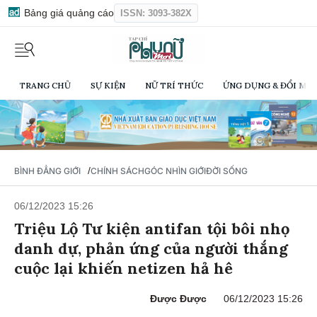
Bảng giá quảng cáo
ISSN: 3093-382X
TRANG CHỦ
SỰ KIỆN
NỮ TRÍ THỨC
ỨNG DỤNG & ĐỔI MỚI
/
BÌNH ĐẲNG GIỚI
CHÍNH SÁCH
GÓC NHÌN GIỚI
ĐỜI SỐNG
06/12/2023 15:26
Triệu Lộ Tư kiện antifan tội bôi nhọ
danh dự, phản ứng của người thắng
cuộc lại khiến netizen hả hê
Được Được
06/12/2023 15:26