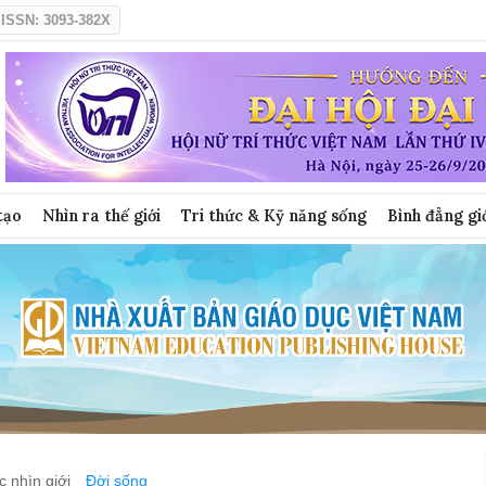
ISSN: 3093-382X
tạo
Nhìn ra thế giới
Tri thức & Kỹ năng sống
Bình đẳng gi
 nhìn giới
Đời sống