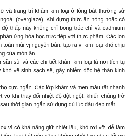
rỡ và trang trí khảm kim loại ở lòng bát thường sử
 ngoài (overglaze). Khi đựng thức ăn nóng hoặc có
ệt độ thấp này không chỉ bong tróc chì và cadmium
phản ứng hóa học trực tiếp với thực phẩm. Các ion
àn toàn mùi vị nguyên bản, tạo ra vị kim loại khó chịu
ỡng của món ăn.
sần sùi và các chi tiết khảm kim loại là nơi tích tụ
 khó vệ sinh sạch sẽ, gây nhiễm độc hệ thần kinh
ổi thọ cực ngắn. Các lớp khảm và men màu rất nhanh
t vỡ khi thay đổi nhiệt độ đột ngột, khiến chúng trở
 sau thời gian ngắn sử dụng dù lúc đầu đẹp mắt.
ox vì có khả năng giữ nhiệt lâu, khó rơi vỡ, dễ làm