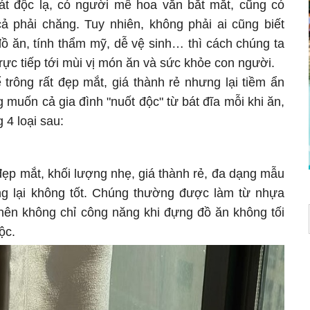
át độc lạ, có người mê hoa văn bắt mắt, cũng có
cả phải chăng. Tuy nhiên, không phải ai cũng biết
ồ ăn, tính thẩm mỹ, dễ vệ sinh… thì cách chúng ta
rực tiếp tới mùi vị món ăn và sức khỏe con người.
 trông rất đẹp mắt, giá thành rẻ nhưng lại tiềm ẩn
 muốn cả gia đình "nuốt độc" từ bát đĩa mỗi khi ăn,
 4 loại sau:
đẹp mắt, khối lượng nhẹ, giá thành rẻ, đa dạng mẫu
ng lại không tốt. Chúng thường được làm từ nhựa
 nên không chỉ công năng khi đựng đồ ăn không tối
ộc.