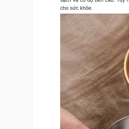
sạch và có độ bền cao. Tuy n
cho sức khỏe.