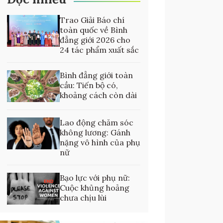
Trao Giải Báo chí
toàn quốc về Bình
đẳng giới 2026 cho
24 tác phẩm xuất sắc
Bình đẳng giới toàn
cầu: Tiến bộ có,
khoảng cách còn dài
Lao động chăm sóc
không lương: Gánh
nặng vô hình của phụ
nữ
Bạo lực với phụ nữ:
Cuộc khủng hoảng
chưa chịu lùi