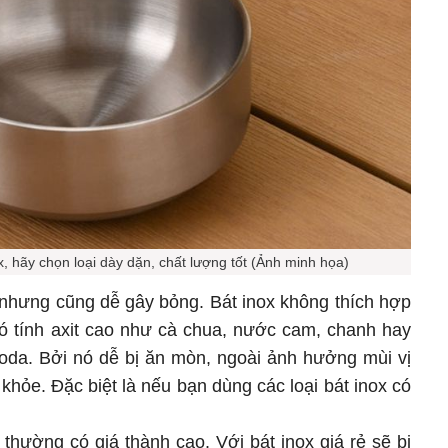
, hãy chọn loại dày dặn, chất lượng tốt (Ảnh minh họa)
t nhưng cũng dễ gây bỏng. Bát inox không thích hợp
 tính axit cao như cà chua, nước cam, chanh hay
oda. Bởi nó dễ bị ăn mòn, ngoài ảnh hưởng mùi vị
khỏe. Đặc biệt là nếu bạn dùng các loại bát inox có
x thường có giá thành cao. Với bát inox giá rẻ sẽ bị