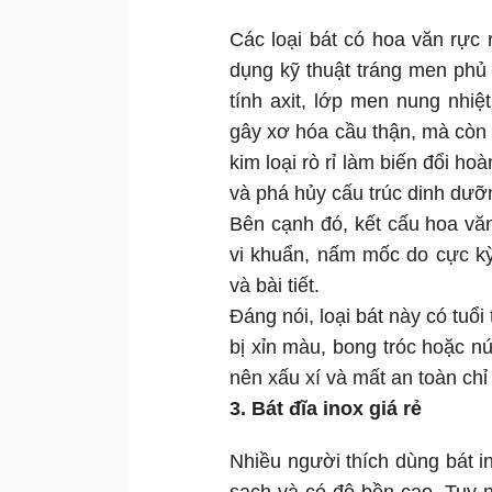
Các loại bát có hoa văn rực 
dụng kỹ thuật tráng men phủ
tính axit, lớp men nung nhi
gây xơ hóa cầu thận, mà còn 
kim loại rò rỉ làm biến đổi ho
và phá hủy cấu trúc dinh dư
Bên cạnh đó, kết cấu hoa văn 
vi khuẩn, nấm mốc do cực kỳ
và bài tiết.
Đáng nói, loại bát này có tu
bị xỉn màu, bong tróc hoặc nứ
nên xấu xí và mất an toàn chỉ
3. Bát đĩa inox giá rẻ
Nhiều người thích dùng bát in