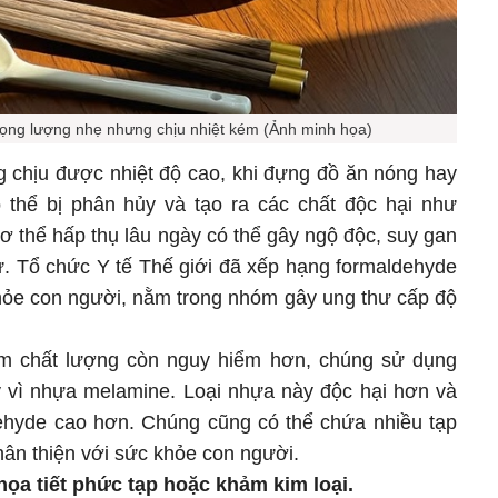
trọng lượng nhẹ nhưng chịu nhiệt kém (Ảnh minh họa)
 chịu được nhiệt độ cao, khi đựng đồ ăn nóng hay
thể bị phân hủy và tạo ra các chất độc hại như
 thể hấp thụ lâu ngày có thể gây ngộ độc, suy gan
ư. Tổ chức Y tế Thế giới đã xếp hạng formaldehyde
khỏe con người, nằm trong nhóm gây ung thư cấp độ
ém chất lượng còn nguy hiểm hơn, chúng sử dụng
 vì nhựa melamine. Loại nhựa này độc hại hơn và
dehyde cao hơn. Chúng cũng có thể chứa nhiều tạp
hân thiện với sức khỏe con người.
 họa tiết phức tạp hoặc khảm kim loại.