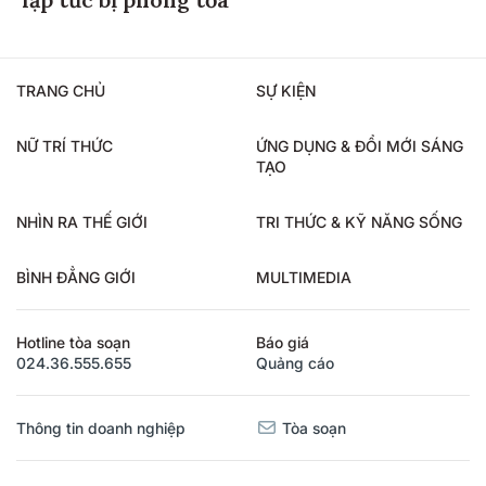
lập tức bị phong tỏa
TRANG CHỦ
SỰ KIỆN
NỮ TRÍ THỨC
ỨNG DỤNG & ĐỔI MỚI SÁNG
TẠO
NHÌN RA THẾ GIỚI
TRI THỨC & KỸ NĂNG SỐNG
BÌNH ĐẲNG GIỚI
MULTIMEDIA
Hotline tòa soạn
Báo giá
024.36.555.655
Quảng cáo
Thông tin doanh nghiệp
Tòa soạn