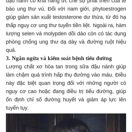
đậu nành có khả năng ức chế sự phát triển của tế
bào ung thư vú. Đối với nam giới, phytoestrogen
giúp giảm sản xuất testosterone dư thừa, từ đó hạ
thấp nguy cơ ung thư tuyến tiền liệt. Ngoài ra, hàm
lượng selen và molypden dồi dào còn có tác dụng
phòng chống ung thư dạ dày và đường ruột hiệu
quả.
3. Ngăn ngừa và kiểm soát bệnh tiểu đường
Lượng chất xơ hòa tan trong sữa đậu nành giúp
làm chậm quá trình hấp thụ đường vào máu. Điều
này đặc biệt quan trọng đối với những người có
nguy cơ cao hoặc đang điều trị tiểu đường, giúp
ổn định chỉ số đường huyết và giảm áp lực lên
tuyến tụy.