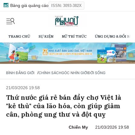
Bảng giá quảng cáo
ISSN: 3093-382X
TRANG CHỦ
SỰ KIỆN
NỮ TRÍ THỨC
ỨNG DỤNG & ĐỔI MỚI
/
BÌNH ĐẲNG GIỚI
CHÍNH SÁCH
GÓC NHÌN GIỚI
ĐỜI SỐNG
21/03/2026 19:58
Thứ nước giá rẻ bán đầy chợ Việt là
"kẻ thù" của lão hóa, còn giúp giảm
cân, phòng ung thư và đột quỵ
Chiến My
21/03/2026 19:58