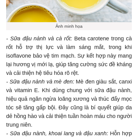
Ảnh minh họa
- Sữa đậu nành và cà rốt:
Beta carotene trong cà
rốt hỗ trợ thị lực và làm sáng mắt, trong khi
isoflavone bảo vệ tim mạch. Sự kết hợp này mang
lại hương vị mới lạ, giúp tăng cường sức đề kháng
và cải thiện hệ tiêu hóa rõ rệt.
- Sữa đậu nành và mè đen:
Mè đen giàu sắt, canxi
và vitamin E. Khi dùng chung với sữa đậu nành,
hiệu quả ngăn ngừa loãng xương và thúc đẩy mọc
tóc sẽ tăng gấp bội. Đây cũng là bí quyết giúp da
dẻ hồng hào và cải thiện tuần hoàn máu cho người
trung niên.
- Sữa đậu nành, khoai lang và đậu xanh:
Hỗn hợp