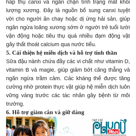
hấp thụ canxi và ngăn chặn tình trạng mất khối
lượng xương. Đây là nguồn bổ sung canxi tuyệt
vời cho người ăn chay hoặc dị ứng hải sản, giúp
ngăn ngừa loãng xương sớm ở người trẻ tuổi lười
vận động hoặc tiêu thụ quá nhiều đạm động vật
gây thất thoát calcium qua nước tiểu.
5. Cải thiện hệ miễn dịch và hỗ trợ tinh thần
Sữa đậu nành chứa đầy các vi chất như vitamin D,
vitamin B và magie, giúp giảm bớt căng thẳng và
ngăn ngừa trầm cảm. Các kháng thể được tăng
cường nhờ protein thực vật giúp hệ miễn dịch luôn
vững vàng trước các tác nhân gây bệnh từ môi
trường.
6. Hỗ trợ giảm cân và giữ dáng