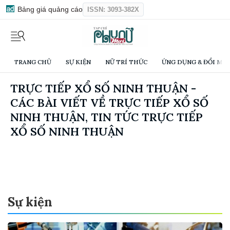
Bảng giá quảng cáo
ISSN: 3093-382X
TRANG CHỦ
SỰ KIỆN
NỮ TRÍ THỨC
ỨNG DỤNG & ĐỔI MỚI
TRỰC TIẾP XỔ SỐ NINH THUẬN -
CÁC BÀI VIẾT VỀ TRỰC TIẾP XỔ SỐ
NINH THUẬN, TIN TỨC TRỰC TIẾP
XỔ SỐ NINH THUẬN
Sự kiện