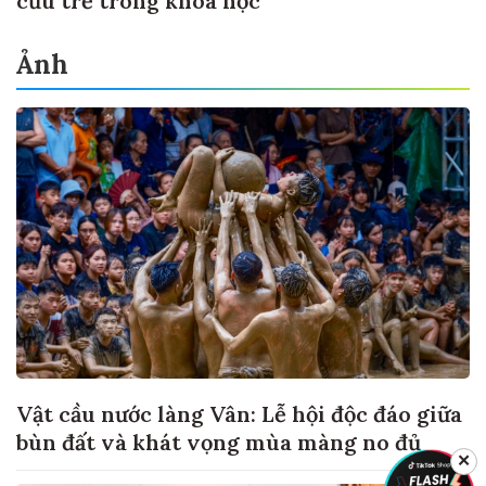
cứu trẻ trong khoa học
Ảnh
Vật cầu nước làng Vân: Lễ hội độc đáo giữa
bùn đất và khát vọng mùa màng no đủ
✕