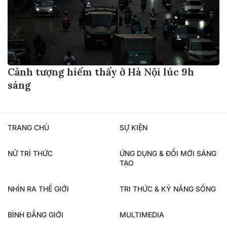
Cảnh tượng hiếm thấy ở Hà Nội lúc 9h
sáng
TRANG CHỦ
SỰ KIỆN
NỮ TRÍ THỨC
ỨNG DỤNG & ĐỔI MỚI SÁNG
TẠO
NHÌN RA THẾ GIỚI
TRI THỨC & KỸ NĂNG SỐNG
BÌNH ĐẲNG GIỚI
MULTIMEDIA