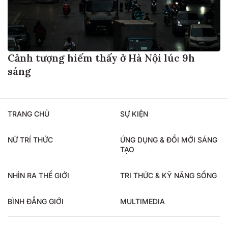
Cảnh tượng hiếm thấy ở Hà Nội lúc 9h
sáng
TRANG CHỦ
SỰ KIỆN
NỮ TRÍ THỨC
ỨNG DỤNG & ĐỔI MỚI SÁNG
TẠO
NHÌN RA THẾ GIỚI
TRI THỨC & KỸ NĂNG SỐNG
BÌNH ĐẲNG GIỚI
MULTIMEDIA