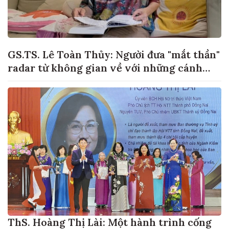
GS.TS. Lê Toàn Thủy: Người đưa "mắt thần"
radar từ không gian về với những cánh
đồng lúa Việt Nam
ThS. Hoàng Thị Lài: Một hành trình cống