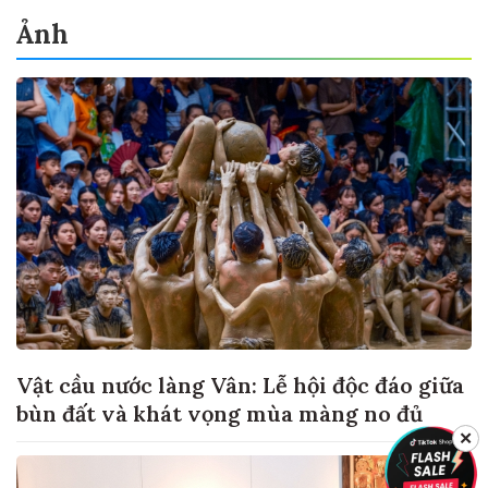
Ảnh
Vật cầu nước làng Vân: Lễ hội độc đáo giữa
bùn đất và khát vọng mùa màng no đủ
✕