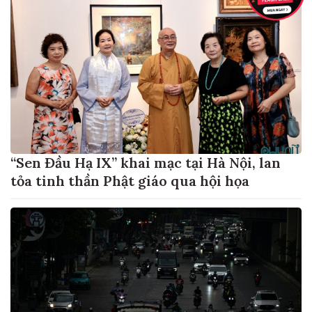
“Sen Đầu Hạ IX” khai mạc tại Hà Nội, lan
tỏa tinh thần Phật giáo qua hội họa