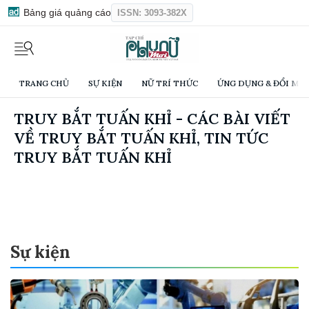
Bảng giá quảng cáo
ISSN: 3093-382X
TRANG CHỦ
SỰ KIỆN
NỮ TRÍ THỨC
ỨNG DỤNG & ĐỔI MỚI
TRUY BẮT TUẤN KHỈ - CÁC BÀI VIẾT
VỀ TRUY BẮT TUẤN KHỈ, TIN TỨC
TRUY BẮT TUẤN KHỈ
Sự kiện