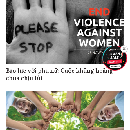
✕
Bạo lực với phụ nữ: Cuộc khủng hoảng
chưa chịu lùi