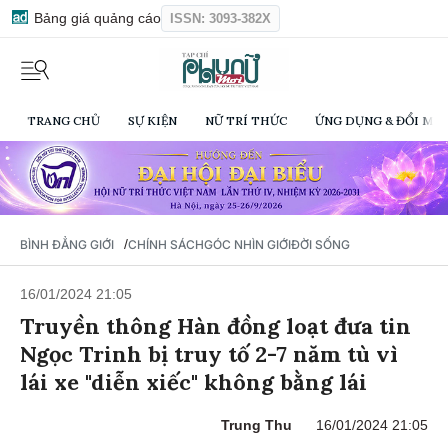
Bảng giá quảng cáo
ISSN: 3093-382X
TRANG CHỦ
SỰ KIỆN
NỮ TRÍ THỨC
ỨNG DỤNG & ĐỔI MỚI
/
BÌNH ĐẲNG GIỚI
CHÍNH SÁCH
GÓC NHÌN GIỚI
ĐỜI SỐNG
16/01/2024 21:05
Truyền thông Hàn đồng loạt đưa tin
Ngọc Trinh bị truy tố 2-7 năm tù vì
lái xe "diễn xiếc" không bằng lái
Trung Thu
16/01/2024 21:05