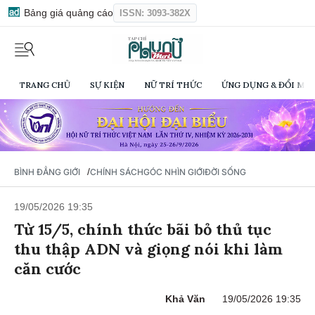
Bảng giá quảng cáo
ISSN: 3093-382X
TRANG CHỦ
SỰ KIỆN
NỮ TRÍ THỨC
ỨNG DỤNG & ĐỔI MỚI
/
BÌNH ĐẲNG GIỚI
CHÍNH SÁCH
GÓC NHÌN GIỚI
ĐỜI SỐNG
19/05/2026 19:35
Từ 15/5, chính thức bãi bỏ thủ tục
thu thập ADN và giọng nói khi làm
căn cước
Khả Văn
19/05/2026 19:35