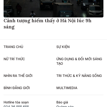
Cảnh tượng hiếm thấy ở Hà Nội lúc 9h
sáng
TRANG CHỦ
SỰ KIỆN
NỮ TRÍ THỨC
ỨNG DỤNG & ĐỔI MỚI SÁNG
TẠO
NHÌN RA THẾ GIỚI
TRI THỨC & KỸ NĂNG SỐNG
BÌNH ĐẲNG GIỚI
MULTIMEDIA
Hotline tòa soạn
Báo giá
024.36.555.655
Quảng cáo