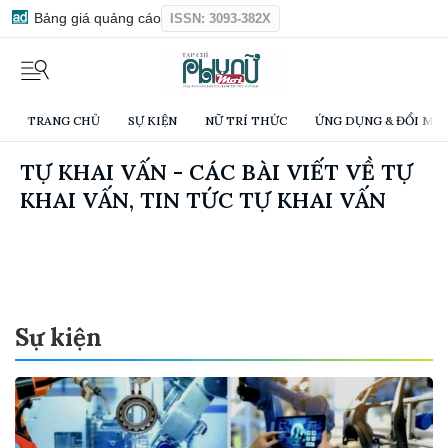
Bảng giá quảng cáo
ISSN: 3093-382X
TRANG CHỦ
SỰ KIỆN
NỮ TRÍ THỨC
ỨNG DỤNG & ĐỔI MỚI
TỰ KHAI VẤN - CÁC BÀI VIẾT VỀ TỰ
KHAI VẤN, TIN TỨC TỰ KHAI VẤN
Sự kiện