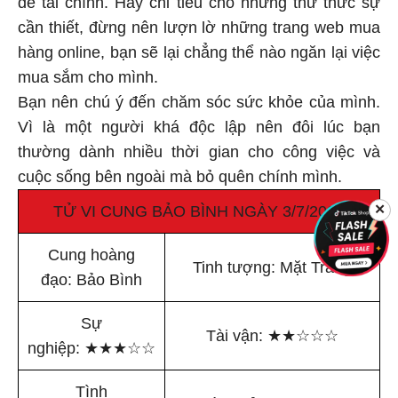
cần thiết, đừng nên lượn lờ những trang web mua
hàng online, bạn sẽ lại chẳng thể nào ngăn lại việc
mua sắm cho mình.
Bạn nên chú ý đến chăm sóc sức khỏe của mình.
Vì là một người khá độc lập nên đôi lúc bạn
thường dành nhiều thời gian cho công việc và
cuộc sống bên ngoài mà bỏ quên chính mình.
TỬ VI CUNG BẢO BÌNH NGÀY 3/7/2020
✕
Cung hoàng
Tinh tượng: Mặt Trăng
đạo: Bảo Bình
Sự
Tài vận:
★
★
☆
☆
☆
nghiệp:
★
★
★
☆
☆
Tình