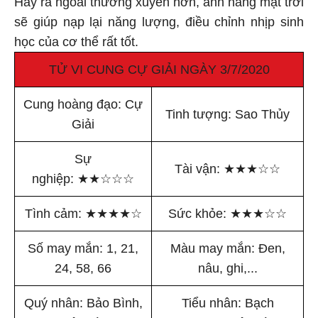
Hãy ra ngoài thường xuyên hơn, ánh nắng mặt trời
sẽ giúp nạp lại năng lượng, điều chỉnh nhịp sinh
học của cơ thể rất tốt.
TỬ VI CUNG CỰ GIẢI NGÀY 3/7/2020
Cung hoàng đạo: Cự
Tinh tượng: Sao Thủy
Giải
Sự
Tài vận:
★
★
★
☆
☆
nghiệp:
★
★
☆
☆
☆
Tình cảm:
★
★
★
★
☆
Sức khỏe:
★
★
★
☆
☆
Số may mắn: 1, 21,
Màu may mắn: Đen,
24, 58, 66
nâu, ghi,...
Quý nhân: Bảo Bình,
Tiểu nhân: Bạch