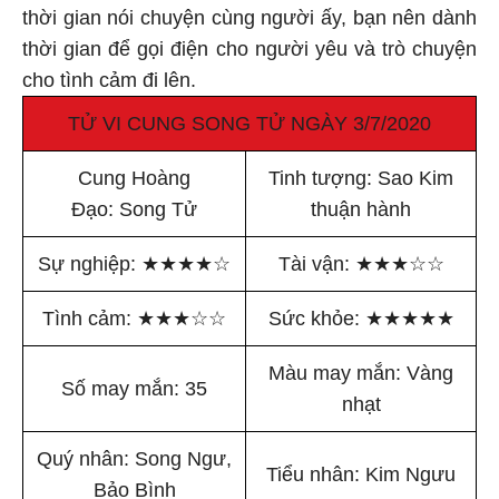
thời gian nói chuyện cùng người ấy, bạn nên dành
thời gian để gọi điện cho người yêu và trò chuyện
cho tình cảm đi lên.
TỬ VI CUNG SONG TỬ NGÀY 3/7/2020
Cung Hoàng
Tinh tượng: Sao Kim
Đạo: Song Tử
thuận hành
Sự nghiệp:
★
★
★
★
☆
Tài vận:
★
★
★
☆
☆
Tình cảm:
★
★
★
☆
☆
Sức khỏe:
★
★
★
★
★
Màu may mắn: Vàng
Số may mắn: 35
nhạt
Quý nhân: Song Ngư,
Tiểu nhân: Kim Ngưu
Bảo Bình