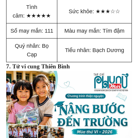
Tình
Sức khỏe:
★
★
★
☆
☆
cảm:
★
★
★
★
★
Số may mắn: 111
Màu may mắn: Tím đậm
Quý nhân: Bọ
Tiểu nhân: Bạch Dương
Cạp
7. Tử vi cung Thiên Bình