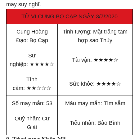
may suy nghĩ.
TỬ VI CUNG BỌ CẠP NGÀY 3/7/2020
Cung Hoàng
Tinh tượng: Mặt trăng tam
Đạo: Bọ Cạp
hợp sao Thủy
Sự
Tài vận:
★
★
★
★
☆
nghiệp:
★
★
★
★
☆
Tình
Sức khỏe:
★
★
★
★
☆
cảm:
★
★
☆
☆
☆
Số may mắn: 53
Màu may mắn: Tím sẫm
Quý nhân: Cự
Tiểu nhân: Bảo Bình
Giải
9. Tử vi cung Nhân Mã