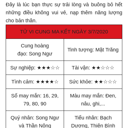
Đây là lúc bạn thực sự trải lòng và buông bỏ hết
những điều không vui vẻ, nạp thêm năng lượng
cho bản thân.
TỬ VI CUNG MA KẾT NGÀY 3/7/2020
Cung hoàng
Tinh tượng: Mặt Trăng
đạo: Song Ngư
Sự nghiệp:
★
★
★
☆
☆
Tài vận:
★
★
☆
☆
☆
Tình cảm:
★
★
★
★
☆
Sức khỏe:
★
★
☆
☆
☆
Số may mắn: 16, 29,
Màu may mắn: Đen,
79, 80, 90
nâu, ghi,...
Quý nhân: Song Ngư
Tiểu nhân: Bạch
và Thần Nông
Dương, Thiên Bình