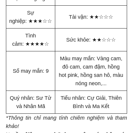
Sự
Tài vận:
★
★
☆
☆
☆
nghiệp:
★
★
★
☆
☆
Tình
Sức khỏe:
★
★
☆
☆
☆
cảm:
★
★
★
★
☆
Màu may mắn: Vàng cam,
đỏ cam, cam đậm, hồng
Số may mắn: 9
hot pink, hồng san hô, màu
nóng neon,...
Quý nhân: Sư Tử
Tiểu nhân: Cự Giải, Thiên
và Nhân Mã
Bình và Ma Kết
*Thông tin chỉ mang tính chiêm nghiệm và tham
khảo!