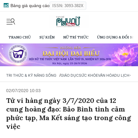
Bảng giá quảng cáo
ISSN: 3093-382X
TRANG CHỦ
SỰ KIỆN
NỮ TRÍ THỨC
ỨNG DỤNG & ĐỔI MỚI
/
TRI THỨC & KỸ NĂNG SỐNG
GIÁO DỤC
SỨC KHỎE
VĂN HÓA
DU LỊCH- Ẩ
02/07/2020 10:03
Tử vi hàng ngày 3/7/2020 của 12
cung hoàng đạo: Bảo Bình tình cảm
phức tạp, Ma Kết sáng tạo trong công
việc