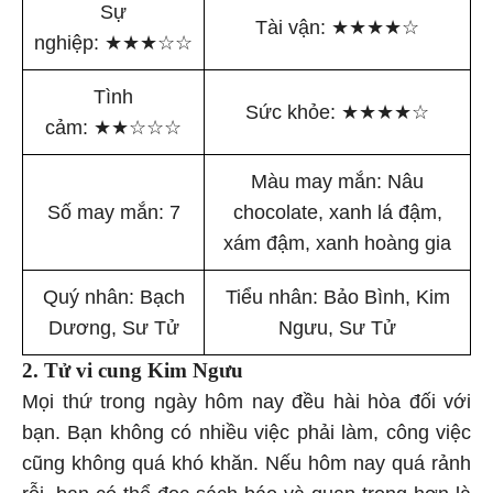
Sự
Tài vận:
★
★
★
★
☆
nghiệp:
★
★
★
☆
☆
Tình
Sức khỏe:
★
★
★
★
☆
cảm:
★
★
☆
☆
☆
Màu may mắn: Nâu
Số may mắn: 7
chocolate, xanh lá đậm,
xám đậm, xanh hoàng gia
Quý nhân: Bạch
Tiểu nhân: Bảo Bình, Kim
Dương, Sư Tử
Ngưu, Sư Tử
2. Tử vi cung Kim Ngưu
Mọi thứ trong ngày hôm nay đều hài hòa đối với
bạn. Bạn không có nhiều việc phải làm, công việc
cũng không quá khó khăn. Nếu hôm nay quá rảnh
rỗi, bạn có thể đọc sách báo và quan trọng hơn là