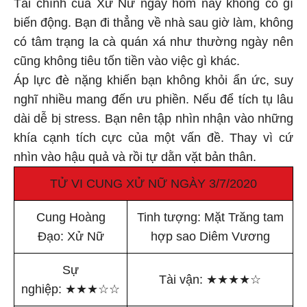
Tài chính của Xử Nữ ngày hôm nay không có gì
biến động. Bạn đi thẳng về nhà sau giờ làm, không
có tâm trạng la cà quán xá như thường ngày nên
cũng không tiêu tốn tiền vào việc gì khác.
Áp lực đè nặng khiến bạn không khỏi ẩn ức, suy
nghĩ nhiều mang đến ưu phiền. Nếu để tích tụ lâu
dài dễ bị stress. Bạn nên tập nhìn nhận vào những
khía cạnh tích cực của một vấn đề. Thay vì cứ
nhìn vào hậu quả và rồi tự dằn vặt bản thân.
TỬ VI CUNG XỬ NỮ NGÀY 3/7/2020
Cung Hoàng
Tinh tượng: Mặt Trăng tam
Đạo: Xử Nữ
hợp sao Diêm Vương
Sự
Tài vận:
★
★
★
★
☆
nghiệp:
★
★
★
☆
☆