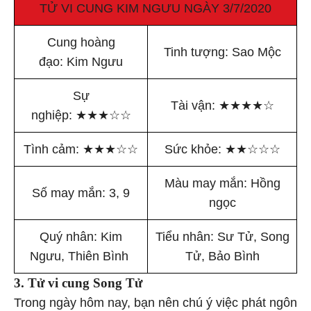
TỬ VI CUNG KIM NGƯU NGÀY 3/7/2020
Cung hoàng
Tinh tượng: Sao Mộc
đạo: Kim Ngưu
Sự
Tài vận:
★
★
★
★
☆
nghiệp:
★
★
★
☆
☆
Tình cảm:
★
★
★
☆
☆
Sức khỏe:
★
★
☆
☆
☆
Màu may mắn: Hồng
Số may mắn: 3, 9
ngọc
Quý nhân: Kim
Tiểu nhân: Sư Tử, Song
Ngưu, Thiên Bình
Tử, Bảo Bình
3. Tử vi cung Song Tử
Trong ngày hôm nay, bạn nên chú ý việc phát ngôn