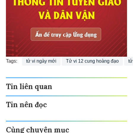
Tags:
tử vi ngày mới
Tử vi 12 cung hoàng đạo
tử
Tin liên quan
Tin nên đọc
Cùng chuyên mục