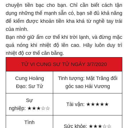
chuyện tiền bạc cho bạn. Chỉ cần biết cách tận
dụng những thế mạnh sẵn có, bạn sẽ đủ khả năng
để kiếm được khoản tiền kha khá từ nghề tay trái
của mình.
Bạn nhớ giữ ấm cơ thể khi trời lạnh, và đừng mặc
quá nóng khi nhiệt độ lên cao. Hãy luôn duy trì
nhiệt độ cơ thể cân bằng.
TỬ VI CUNG SƯ TỬ NGÀY 3/7/2020
Cung Hoàng
Tinh tượng: Mặt Trăng đối
Đạo: Sư Tử
góc sao Hải Vương
Sự
Tài vận:
★
★
★
★
★
nghiệp:
★
★
★
☆
☆
Tình
Sức khỏe:
★
★
★
☆
☆