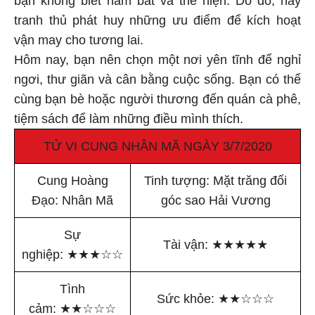
tranh thủ phát huy những ưu điểm để kích hoạt
vận may cho tương lai.
Hôm nay, bạn nên chọn một nơi yên tĩnh để nghỉ
ngơi, thư giãn và cân bằng cuộc sống. Bạn có thể
cùng bạn bè hoặc người thương đến quán cà phê,
tiệm sách để làm những điều mình thích.
TỬ VI CUNG NHÂN MÃ NGÀY 3/7/2020
Cung Hoàng
Tinh tượng: Mặt trăng đối
Đạo: Nhân Mã
góc sao Hải Vương
Sự
Tài vận:
★
★
★
★
★
nghiệp:
★
★
★
☆
☆
Tình
Sức khỏe:
★
★
☆
☆
☆
cảm:
★
★
☆
☆
☆