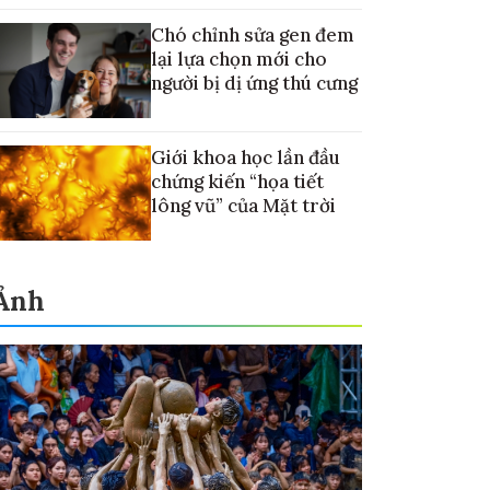
Chó chỉnh sửa gen đem
lại lựa chọn mới cho
người bị dị ứng thú cưng
Giới khoa học lần đầu
chứng kiến “họa tiết
lông vũ” của Mặt trời
Ảnh