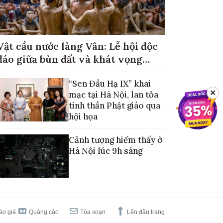
Vật cầu nước làng Vân: Lễ hội độc
đáo giữa bùn đất và khát vọng
mùa màng no đủ
“Sen Đầu Hạ IX” khai
✕
mạc tại Hà Nội, lan tỏa
tinh thần Phật giáo qua
hội họa
Cảnh tượng hiếm thấy ở
Hà Nội lúc 9h sáng
áo giá
Quảng cáo
Tòa soạn
Lên đầu trang