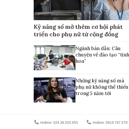
Kỹ năng số mở thêm cơ hội phát
triển cho phụ nữ từ cộng đồng
Ngành bán dẫn: Câu
chuyện về đào tạo “tin
hoa”
Những kỹ năng số mà
phụ nữ không thể thiếu
trong 5 năm tới
Hotline: 024.36.555.655
Hotline: 0919.797.579