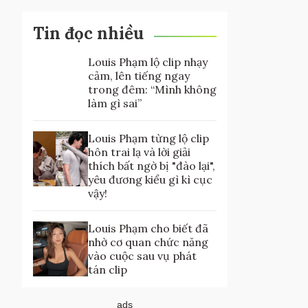
Tin đọc nhiều
Louis Phạm lộ clip nhạy
cảm, lên tiếng ngay
trong đêm: “Mình không
làm gì sai”
Louis Phạm từng lộ clip
hôn trai lạ và lời giải
thích bất ngờ bị "đào lại",
yêu đương kiểu gì kì cục
vậy!
Louis Phạm cho biết đã
nhờ cơ quan chức năng
vào cuộc sau vụ phát
tán clip
ads