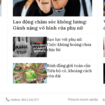
Lao động chăm sóc không lương:
Gánh nặng vô hình của phụ nữ
Bạo lực với phụ nữ:
h
Cuộc khủng hoảng chưa
chịu lùi
Bình đẳng giới toàn cầu:
Tiến bộ có, khoảng cách
còn dài
Thông tin doanh nghiệp
Hotline: 0913.242.977
B