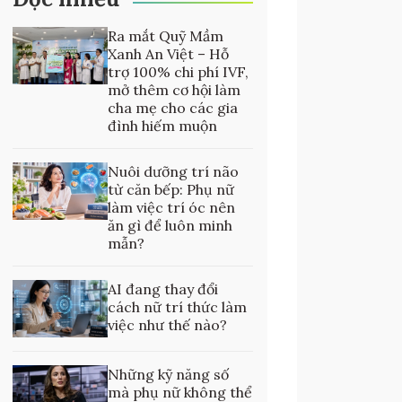
Ra mắt Quỹ Mầm
Xanh An Việt – Hỗ
trợ 100% chi phí IVF,
mở thêm cơ hội làm
cha mẹ cho các gia
đình hiếm muộn
Nuôi dưỡng trí não
từ căn bếp: Phụ nữ
làm việc trí óc nên
ăn gì để luôn minh
mẫn?
AI đang thay đổi
cách nữ trí thức làm
việc như thế nào?
Những kỹ năng số
mà phụ nữ không thể