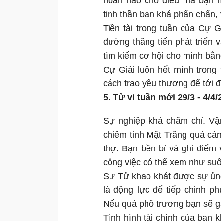
hoàn hảo cho điều mà bạn mu
tinh thần bạn khá phấn chấn, 
Tiền tài trong tuần của Cự 
đường thăng tiến phát triển
tìm kiếm cơ hội cho mình bằng
Cự Giải luôn hết mình trong 
cách trao yêu thương để tới
5. Tử vi tuần mới 29/3 - 4/4
Sự nghiệp khá chăm chỉ. Vậ
chiêm tinh Mặt Trăng quá c
thợ. Bạn bền bỉ và ghi điểm
công việc có thể xem như suô
Sư Tử khao khát được sự ủng
là động lực để tiếp chinh p
Nếu quá phô trương bạn sẽ gặ
Tình hình tài chính của bạn 