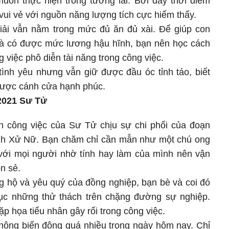
ốn thực hiện trong tương lai. Bởi đây thời điểm
vui vẻ với nguồn năng lượng tích cực hiếm thấy.
Giải vẫn nằm trong mức đủ ăn đủ xài. Để giúp con
 và có được mức lương hậu hĩnh, bạn nên học cách
 việc phô diễn tài năng trong công việc.
tình yêu nhưng vẫn giữ được đầu óc tỉnh táo, biết
 được cánh cửa hạnh phúc.
/2021 Sư Tử
n công việc của Sư Tử chịu sự chi phối của đoạn
ảnh Xử Nữ. Bạn chăm chỉ cần mẫn như một chú ong
 với mọi người nhờ tính hay làm của mình nên vận
n sẻ.
 hộ và yêu quý của đồng nghiệp, bạn bè và coi đó
hục những thử thách trên chặng đường sự nghiệp.
p họa tiểu nhân gây rối trong công việc.
không biến động quá nhiều trong ngày hôm nay. Chỉ