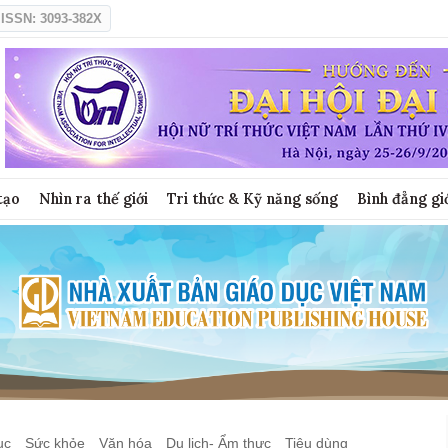
ISSN: 3093-382X
tạo
Nhìn ra thế giới
Tri thức & Kỹ năng sống
Bình đẳng gi
ục
Sức khỏe
Văn hóa
Du lịch- Ẩm thực
Tiêu dùng