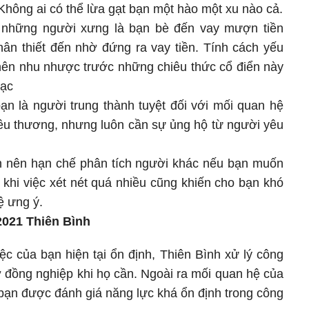
. Không ai có thể lừa gạt bạn một hào một xu nào cả.
i những người xưng là bạn bè đến vay mượn tiền
ân thiết đến nhờ đứng ra vay tiền. Tính cách yếu
nên nhu nhược trước những chiêu thức cổ điển này
bạc
ạn là người trung thành tuyệt đối với mối quan hệ
êu thương, nhưng luôn cần sự ủng hộ từ người yêu
n nên hạn chế phân tích người khác nếu bạn muốn
 khi việc xét nét quá nhiều cũng khiến cho bạn khó
ệ ưng ý.
/2021 Thiên Bình
c của bạn hiện tại ổn định, Thiên Bình xử lý công
ỡ đồng nghiệp khi họ cần. Ngoài ra mối quan hệ của
, bạn được đánh giá năng lực khá ổn định trong công