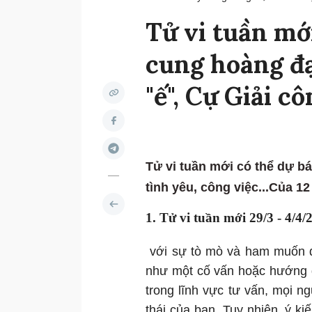
Tử vi tuần mớ
cung hoàng đ
"ế", Cự Giải c
Tử vi tuần mới có thể dự bá
tình yêu, công việc...Của 1
1. Tử vi tuần mới 29/3 - 4/
với sự tò mò và ham muốn đ
như một cố vấn hoặc hướng d
trong lĩnh vực tư vấn, mọi n
thái của bạn. Tuy nhiên, ý k