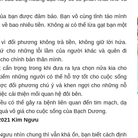
 của bạn được đảm bảo. Bạn vô cùng tỉnh táo mình
u về bao nhiêu tiền. Không ai có thể lừa gạt bạn một
 vì đối phương không trả tiền, không giữ lời hứa.
ứ cho những lỗi lầm của người khác và quên đi
 cho chính bản thân mình.
cẩn trọng trong khi đưa ra lựa chọn nửa kia cho
iếm những người có thể hỗ trợ tốt cho cuộc sống
ược đối phương chú ý và khen ngợi cho những nỗ
iệc cải thiện mối quan hệ đôi bên.
iều có thể gây ra bệnh liên quan đến tim mạch, dạ
n quà vô giá cho cuộc sống của Bạch Dương.
4/2021 Kim Ngưu
Ngưu nhìn chung thì vẫn khá ổn, bạn biết cách định