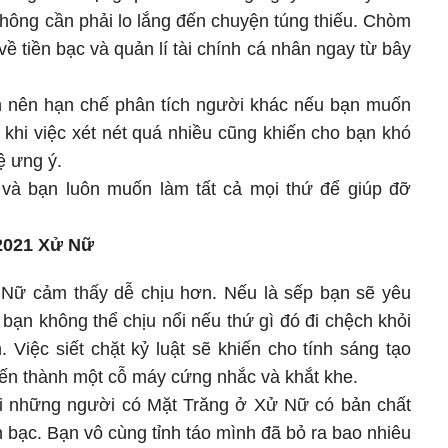
 không cần phải lo lắng đến chuyện túng thiếu. Chòm
ề tiền bạc và quản lí tài chính cá nhân ngay từ bây
n nên hạn chế phân tích người khác nếu bạn muốn
 khi việc xét nét quá nhiều cũng khiến cho bạn khó
ệ ưng ý.
và bạn luôn muốn làm tất cả mọi thứ để giúp đỡ
4/2021 Xử Nữ
 Nữ cảm thấy dễ chịu hơn. Nếu là sếp bạn sẽ yêu
 bạn không thể chịu nổi nếu thứ gì đó đi chệch khỏi
Việc siết chặt kỷ luật sẽ khiến cho tính sáng tạo
ến thành một cỗ máy cứng nhắc và khắt khe.
i những người có Mặt Trăng ở Xử Nữ có bản chất
n bạc. Bạn vô cùng tỉnh táo mình đã bỏ ra bao nhiêu