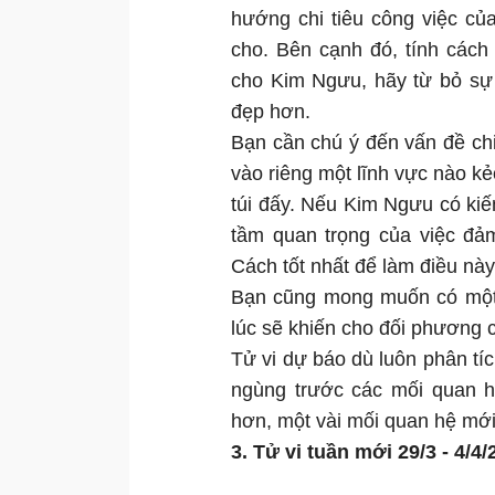
hướng chi tiêu công việc củ
cho. Bên cạnh đó, tính các
cho Kim Ngưu, hãy từ bỏ sự 
đẹp hơn.
Bạn cần chú ý đến vấn đề chi
vào riêng một lĩnh vực nào kẻ
túi đấy. Nếu Kim Ngưu có kiế
tầm quan trọng của việc đả
Cách tốt nhất để làm điều này
Bạn cũng mong muốn có một
lúc sẽ khiến cho đối phương 
Tử vi dự báo dù luôn phân tí
ngùng trước các mối quan h
hơn, một vài mối quan hệ mới
3. Tử vi tuần mới 29/3 - 4/