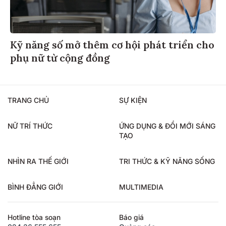
Kỹ năng số mở thêm cơ hội phát triển cho
phụ nữ từ cộng đồng
TRANG CHỦ
SỰ KIỆN
NỮ TRÍ THỨC
ỨNG DỤNG & ĐỔI MỚI SÁNG
TẠO
NHÌN RA THẾ GIỚI
TRI THỨC & KỸ NĂNG SỐNG
BÌNH ĐẲNG GIỚI
MULTIMEDIA
Hotline tòa soạn
Báo giá
024.36.555.655
Quảng cáo