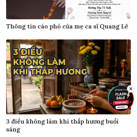
Thông tin cáo phó của mẹ ca sĩ Quang Lê
✕
3 điều không làm khi thắp hương buổi
sáng