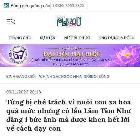
Bảng giá quảng cáo
ISSN: 3093-382X
TRANG CHỦ
SỰ KIỆN
NỮ TRÍ THỨC
ỨNG DỤNG & ĐỔI MỚI
/
BÌNH ĐẲNG GIỚI
CHÍNH SÁCH
GÓC NHÌN GIỚI
ĐỜI SỐNG
09/11/2023 20:13
Từng bị chê trách vì nuôi con xa hoa
quá mức nhưng có lần Lâm Tâm Như
đăng 1 bức ảnh mà được khen hết lời
về cách dạy con