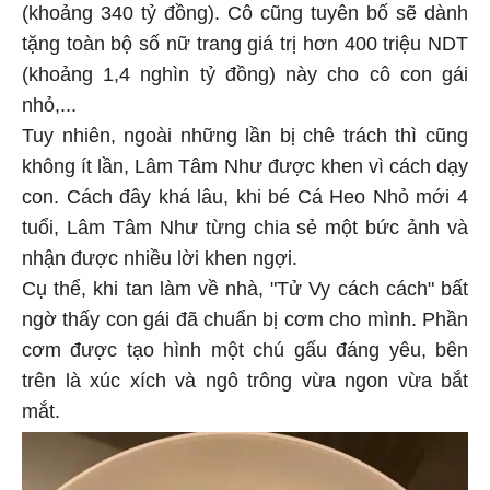
(khoảng 340 tỷ đồng). Cô cũng tuyên bố sẽ dành
tặng toàn bộ số nữ trang giá trị hơn 400 triệu NDT
(khoảng 1,4 nghìn tỷ đồng) này cho cô con gái
nhỏ,...
Tuy nhiên, ngoài những lần bị chê trách thì cũng
không ít lần, Lâm Tâm Như được khen vì cách dạy
con. Cách đây khá lâu, khi bé Cá Heo Nhỏ mới 4
tuổi, Lâm Tâm Như từng chia sẻ một bức ảnh và
nhận được nhiều lời khen ngợi.
Cụ thể, khi tan làm về nhà, "Tử Vy cách cách" bất
ngờ thấy con gái đã chuẩn bị cơm cho mình. Phần
cơm được tạo hình một chú gấu đáng yêu, bên
trên là xúc xích và ngô trông vừa ngon vừa bắt
mắt.