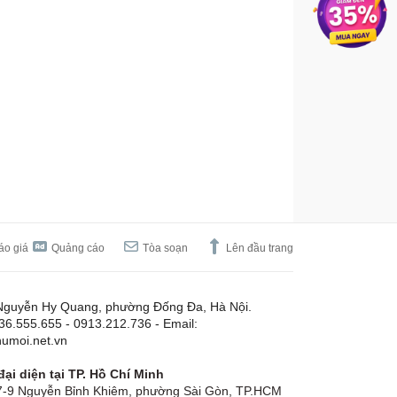
áo giá
Quảng cáo
Tòa soạn
Lên đầu trang
Nguyễn Hy Quang, phường Đống Đa, Hà Nội.
.36.555.655 - 0913.212.736 - Email:
umoi.net.vn
ại diện tại TP. Hồ Chí Minh
-9 Nguyễn Bỉnh Khiêm, phường Sài Gòn, TP.HCM