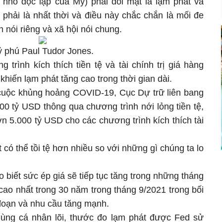
nhỏ độc lập của Mỹ) phải đối mặt là lạm phát và
phải là nhất thời và điều này chắc chắn là mối đe
h nói riêng và xã hội nói chung.
ỷ phú Paul Tudor Jones.
trình kích thích tiền tệ và tài chính trị giá hàng
hiến lạm phát tăng cao trong thời gian dài.
i cuộc khủng hoảng COVID-19, Cục Dự trữ liên bang
0 tỷ USD thông qua chương trình nới lỏng tiền tệ,
n 5.000 tỷ USD cho các chương trình kích thích tài
có thể tồi tệ hơn nhiều so với những gì chúng ta lo
 biết sức ép giá sẽ tiếp tục tăng trong những tháng
cao nhất trong 30 năm trong tháng 9/2021 trong bối
đoạn và nhu cầu tăng mạnh.
u dùng cá nhân lõi, thước đo lạm phát được Fed sử