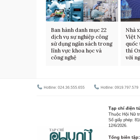
Ban hành danh mục 22
Nhà x
dịch vụ sự nghiệp công
Việt 
sử dụng ngân sách trong
quốc 
lĩnh vực khoa học và
thí O
công nghệ
với n
Hotline: 024.36.555.655
Hotline: 0919.797.579
Tạp chí điện 
Thuộc Hội Nữ tr
Số giấy phép: 8
12/6/2026.
Tổng biên tập: