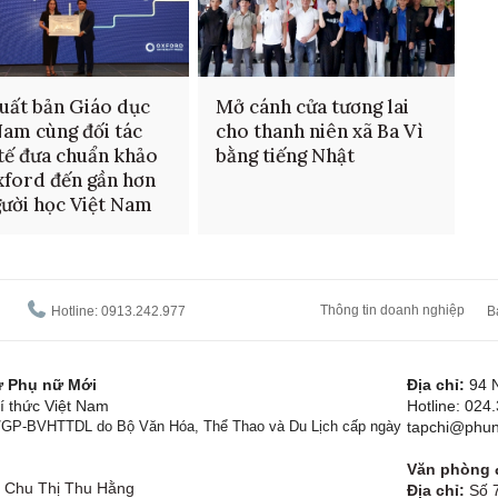
uất bản Giáo dục
Mở cánh cửa tương lai
Nam cùng đối tác
cho thanh niên xã Ba Vì
tế đưa chuẩn khảo
bằng tiếng Nhật
xford đến gần hơn
gười học Việt Nam
Thông tin doanh nghiệp
Hotline: 0913.242.977
B
tử Phụ nữ Mới
Địa chỉ:
94 
í thức Việt Nam
Hotline: 024
1/GP-BVHTTDL do Bộ Văn Hóa, Thể Thao và Du Lịch cấp ngày
tapchi@phun
Văn phòng đ
Chu Thị Thu Hằng
Địa chỉ:
Số 7