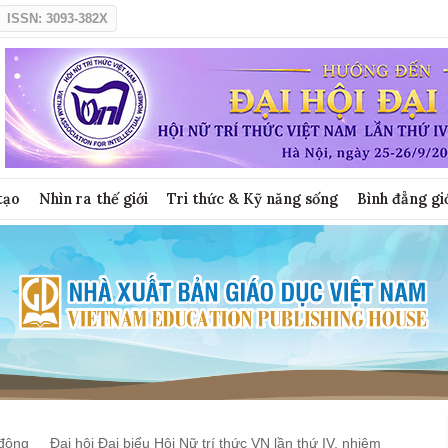
ISSN: 3093-382X
tạo
Nhìn ra thế giới
Tri thức & Kỹ năng sống
Bình đẳng gi
động
Đại hội Đại biểu Hội Nữ trí thức VN lần thứ IV, nhiệm