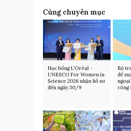
Cùng chuyên mục
Học bổng L'Oréal -
Bộ tr
UNESCO For Women in
đề xu
Science 2026 nhận hồ sơ
ngoại
đến ngày 30/9
công 