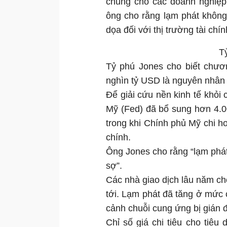
chung cho các doanh nghiệp 
ông cho rằng lạm phát không 
dọa đối với thị trường tài chín
T
Tỷ phú Jones cho biết chương 
nghìn tỷ USD là nguyên nhân k
Để giải cứu nền kinh tế khỏ
Mỹ (Fed) đã bổ sung hơn 4.00
trong khi Chính phủ Mỹ chi hơ
chính.
Ông Jones cho rằng “lạm phát 
sợ”.
Các nhà giao dịch lâu năm cho
tới. Lạm phát đã tăng ở mức 
cảnh chuỗi cung ứng bị gián 
Chỉ số giá chi tiêu cho tiê