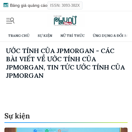
Bảng giá quảng cáo
ISSN: 3093-382X
TRANG CHỦ
SỰ KIỆN
NỮ TRÍ THỨC
ỨNG DỤNG & ĐỔI MỚI
ƯỚC TÍNH CỦA JPMORGAN - CÁC
BÀI VIẾT VỀ ƯỚC TÍNH CỦA
JPMORGAN, TIN TỨC ƯỚC TÍNH CỦA
JPMORGAN
Sự kiện