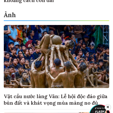
khoảng cách còn dài
Ảnh
Vật cầu nước làng Vân: Lễ hội độc đáo giữa
bùn đất và khát vọng mùa màng no đủ
✕