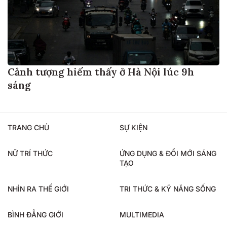
Cảnh tượng hiếm thấy ở Hà Nội lúc 9h
sáng
TRANG CHỦ
SỰ KIỆN
NỮ TRÍ THỨC
ỨNG DỤNG & ĐỔI MỚI SÁNG
TẠO
NHÌN RA THẾ GIỚI
TRI THỨC & KỸ NĂNG SỐNG
BÌNH ĐẲNG GIỚI
MULTIMEDIA