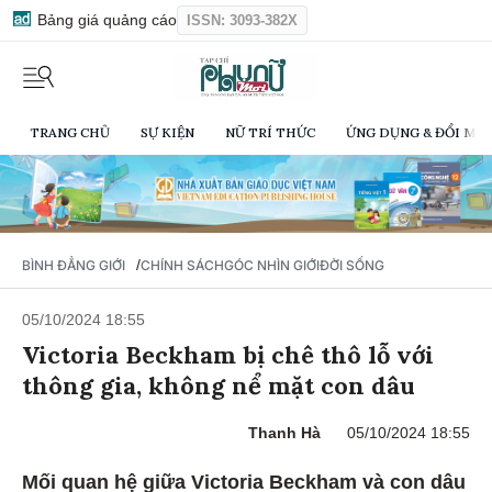
Bảng giá quảng cáo
ISSN: 3093-382X
TRANG CHỦ
SỰ KIỆN
NỮ TRÍ THỨC
ỨNG DỤNG & ĐỔI MỚI
/
BÌNH ĐẲNG GIỚI
CHÍNH SÁCH
GÓC NHÌN GIỚI
ĐỜI SỐNG
05/10/2024 18:55
Victoria Beckham bị chê thô lỗ với
thông gia, không nể mặt con dâu
Thanh Hà
05/10/2024 18:55
Mối quan hệ giữa Victoria Beckham và con dâu