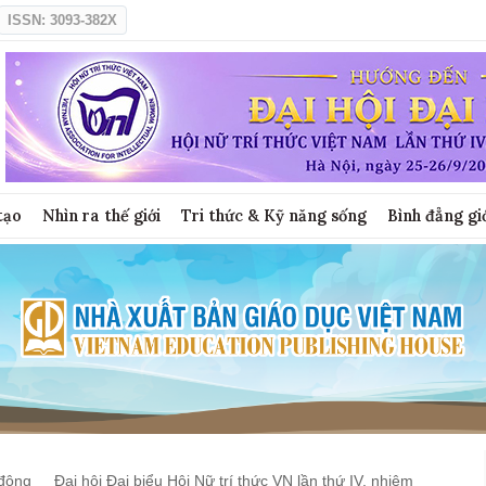
ISSN: 3093-382X
tạo
Nhìn ra thế giới
Tri thức & Kỹ năng sống
Bình đẳng gi
động
Đại hội Đại biểu Hội Nữ trí thức VN lần thứ IV, nhiệm