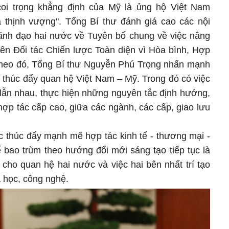
oi trọng khẳng định của Mỹ là ủng hộ Việt Nam
 thịnh vượng". Tổng Bí thư đánh giá cao các nội
ãnh đạo hai nước về Tuyên bố chung về việc nâng
ên Đối tác Chiến lược Toàn diện vì Hòa bình, Hợp
 Theo đó, Tổng Bí thư Nguyễn Phú Trọng nhấn mạnh
thúc đẩy quan hệ Việt Nam – Mỹ. Trong đó có việc
t lẫn nhau, thực hiện những nguyên tắc định hướng,
hợp tác cấp cao, giữa các ngành, các cấp, giao lưu
c thúc đẩy mạnh mẽ hợp tác kinh tế - thương mại -
ế bao trùm theo hướng đổi mới sáng tạo tiếp tục là
 cho quan hệ hai nước và việc hai bên nhất trí tạo
a học, công nghệ.