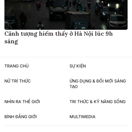
Cảnh tượng hiếm thấy ở Hà Nội lúc 9h
sáng
TRANG CHỦ
SỰ KIỆN
NỮ TRÍ THỨC
ỨNG DỤNG & ĐỔI MỚI SÁNG
TẠO
NHÌN RA THẾ GIỚI
TRI THỨC & KỸ NĂNG SỐNG
BÌNH ĐẲNG GIỚI
MULTIMEDIA