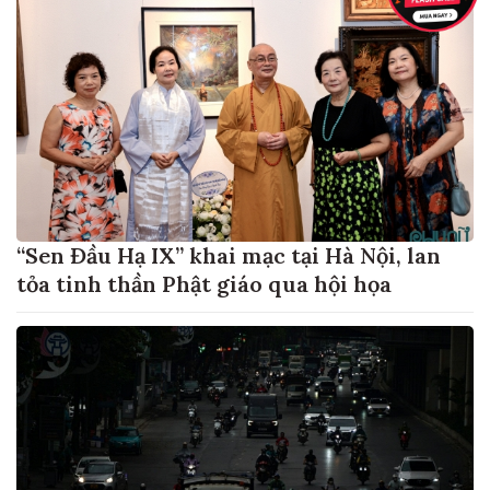
“Sen Đầu Hạ IX” khai mạc tại Hà Nội, lan
tỏa tinh thần Phật giáo qua hội họa