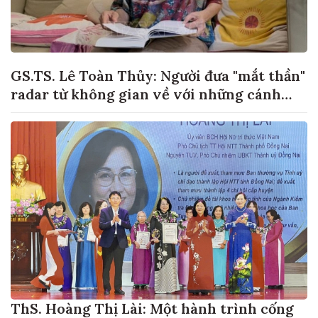
GS.TS. Lê Toàn Thủy: Người đưa "mắt thần"
radar từ không gian về với những cánh
đồng lúa Việt Nam
ThS. Hoàng Thị Lài: Một hành trình cống