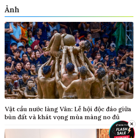
Ảnh
Vật cầu nước làng Vân: Lễ hội độc đáo giữa
bùn đất và khát vọng mùa màng no đủ
✕