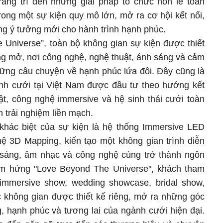
trang trí đến những giải pháp tổ chức hôn lễ toàn
 trong một sự kiện quy mô lớn, mở ra cơ hội kết nối,
ng ý tưởng mới cho hành trình hạnh phúc.
 Universe”, toàn bộ không gian sự kiện được thiết
ộng mở, nơi công nghệ, nghệ thuật, ánh sáng và cảm
ững câu chuyện về hạnh phúc lứa đôi. Đây cũng là
ành cưới tại Việt Nam được đầu tư theo hướng kết
ật, công nghệ immersive và hệ sinh thái cưới toàn
h trải nghiệm liền mạch.
khác biệt của sự kiện là hệ thống Immersive LED
 3D Mapping, kiến tạo một không gian trình diễn
h sáng, âm nhạc và công nghệ cùng trở thành ngôn
m hứng "Love Beyond The Universe", khách tham
mmersive show, wedding showcase, bridal show,
 không gian được thiết kế riêng, mở ra những góc
, hạnh phúc và tương lai của ngành cưới hiện đại.