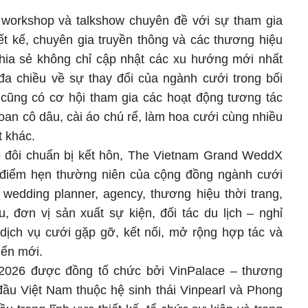
 workshop và talkshow chuyên đề với sự tham gia
ết kế, chuyên gia truyền thông và các thương hiệu
hia sẻ không chỉ cập nhật các xu hướng mới nhất
a chiều về sự thay đổi của ngành cưới trong bối
cũng có cơ hội tham gia các hoạt động tương tác
oan cô dâu, cài áo chú rể, làm hoa cưới cùng nhiều
t khác.
p đôi chuẩn bị kết hôn, The Vietnam Grand WeddX
 điểm hẹn thường niên của cộng đồng ngành cưới
 wedding planner, agency, thương hiệu thời trang,
, đơn vị sản xuất sự kiện, đối tác du lịch – nghỉ
ịch vụ cưới gặp gỡ, kết nối, mở rộng hợp tác và
iển mới.
026 được đồng tổ chức bởi VinPalace – thương
u Việt Nam thuộc hệ sinh thái Vinpearl và Phong