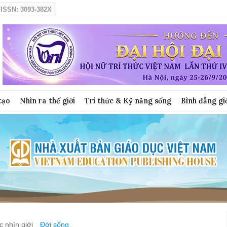
ISSN: 3093-382X
tạo
Nhìn ra thế giới
Tri thức & Kỹ năng sống
Bình đẳng gi
 nhìn giới
Đời sống