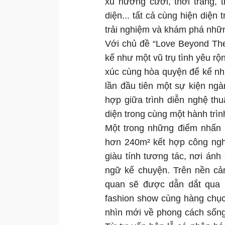
xu hướng cưới, thời trang, 
diện... tất cả cùng hiện diện
trải nghiệm và khám phá nhữ
Với chủ đề “Love Beyond The
kế như một vũ trụ tình yêu r
xúc cùng hòa quyện để kể nh
lần đầu tiên một sự kiện ng
hợp giữa trình diễn nghệ thu
diện trong cùng một hành trìn
Một trong những điểm nhấn 
hơn 240m² kết hợp công nghệ
giàu tính tương tác, nơi án
ngữ kể chuyện. Trên nền cả
quan sẽ được dẫn dắt qua i
fashion show cùng hàng chục
nhìn mới về phong cách sống