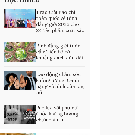
Trao Giải Báo chí
toàn quốc về Bình
đẳng giới 2026 cho
24 tác phẩm xuất sắc
Bình đẳng giới toàn
cầu: Tiến bộ có,
khoảng cách còn dài
Lao động chăm sóc
không lương: Gánh
nặng vô hình của phụ
nữ
Bạo lực với phụ nữ:
Cuộc khủng hoảng
chưa chịu lùi