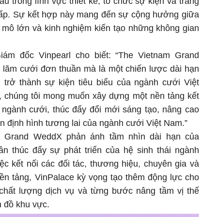
 trong lĩnh vực thiết kế, tổ chức sự kiện và trang
o cấp. Sự kết hợp này mang đến sự cộng hưởng giữa
y mô lớn và kinh nghiệm kiến tạo những không gian
m đốc Vinpearl cho biết: “The Vietnam Grand
n lãm cưới đơn thuần mà là một chiến lược dài hạn
u trở thành sự kiện tiêu biểu của ngành cưới Việt
, chúng tôi mong muốn xây dựng một nền tảng kết
ngành cưới, thúc đẩy đổi mới sáng tạo, nâng cao
n định hình tương lai của ngành cưới Việt Nam.”
m Grand WeddX phản ánh tầm nhìn dài hạn của
ần thúc đẩy sự phát triển của hệ sinh thái ngành
c kết nối các đối tác, thương hiệu, chuyên gia và
ền tảng, VinPalace kỳ vọng tạo thêm động lực cho
chất lượng dịch vụ và từng bước nâng tầm vị thế
 đồ khu vực.