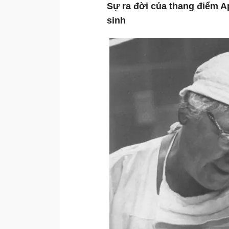
Sự ra đời của thang điểm A
sinh