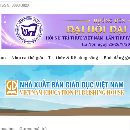
ISSN: 3093-382X
tạo
Nhìn ra thế giới
Tri thức & Kỹ năng sống
Bình đẳng gi
khoa học
Gương mặt trẻ