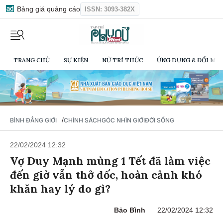
Bảng giá quảng cáo
ISSN: 3093-382X
TRANG CHỦ
SỰ KIỆN
NỮ TRÍ THỨC
ỨNG DỤNG & ĐỔI MỚI
/
BÌNH ĐẲNG GIỚI
CHÍNH SÁCH
GÓC NHÌN GIỚI
ĐỜI SỐNG
22/02/2024 12:32
Vợ Duy Mạnh mùng 1 Tết đã làm việc
đến giờ vẫn thở dốc, hoàn cảnh khó
khăn hay lý do gì?
Bảo Bình
22/02/2024 12:32