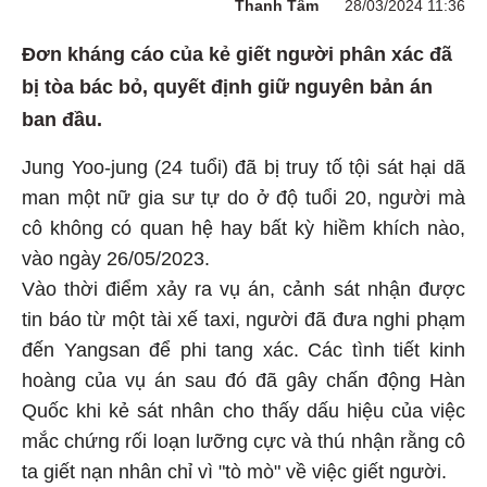
Thanh Tâm
28/03/2024 11:36
Đơn kháng cáo của kẻ giết người phân xác đã
bị tòa bác bỏ, quyết định giữ nguyên bản án
ban đầu.
Jung Yoo-jung (24 tuổi) đã bị truy tố tội sát hại dã
man một nữ gia sư tự do ở độ tuổi 20, người mà
cô không có quan hệ hay bất kỳ hiềm khích nào,
vào ngày 26/05/2023.
Vào thời điểm xảy ra vụ án, cảnh sát nhận được
tin báo từ một tài xế taxi, người đã đưa nghi phạm
đến Yangsan để phi tang xác. Các tình tiết kinh
hoàng của vụ án sau đó đã gây chấn động Hàn
Quốc khi kẻ sát nhân cho thấy dấu hiệu của việc
mắc chứng rối loạn lưỡng cực và thú nhận rằng cô
ta giết nạn nhân chỉ vì "tò mò" về việc giết người.