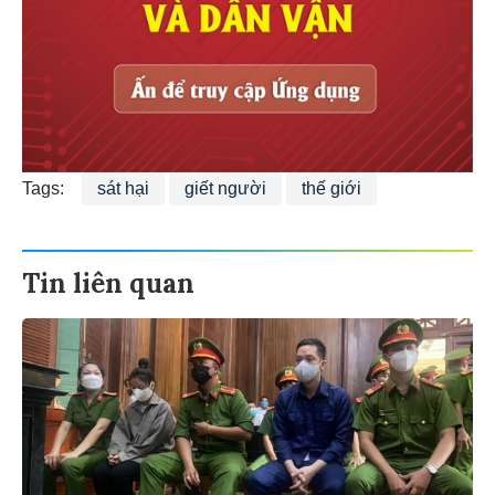
Tags:
sát hại
giết người
thế giới
Tin liên quan