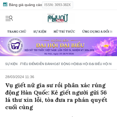
Bảng giá quảng cáo
ISSN: 3093-382X
TRANG CHỦ
SỰ KIỆN
NỮ TRÍ THỨC
ỨNG DỤNG & ĐỔI MỚI
/
SỰ KIỆN
TIÊU ĐIỂM
DIỄN ĐÀN
HOẠT ĐỘNG HỘI
ĐẠI HỘI ĐẠI BIỂU HỘI NỮ 
28/03/2024 11:36
Vụ giết nữ gia sư rồi phân xác rúng
động Hàn Quốc: Kẻ giết người gửi 56
lá thư xin lỗi, tòa đưa ra phán quyết
cuối cùng