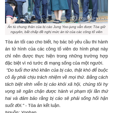
Án tù chung thân của bị cáo Jung Yoo-jung vẫn được Tòa giữ
nguyên, bất chấp đề nghị mức án tử của các công tố viên
Tòa án tối cao cho biết, họ bác bỏ yêu cầu thi hành
án tử hình của các công tố viên do hình phạt này
chỉ nên được thực hiện trong những trường hợp
đặc biệt vì nó tước đi mạng sống của một người.
"Do tuổi thơ khó khăn của bị cáo, thật khó để buộc
cô ấy phải chịu trách nhiệm về mọi thứ. Bằng cách
tách biệt vĩnh viễn bị cáo khỏi xã hội, chúng tôi hy
vọng sẽ ngăn chặn được hành vi phạm tội lần thứ
hai và đảm bảo rằng bị cáo sẽ phải sống hối hận
suốt đời." -
Tòa án kết luận.
Nguồn: Yonhap