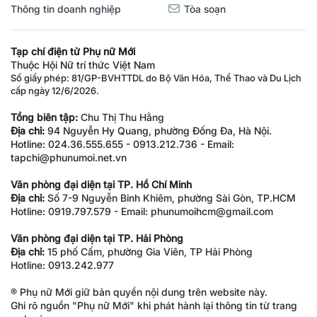
Thông tin doanh nghiệp
Tòa soạn
Tạp chí điện tử Phụ nữ Mới
Thuộc Hội Nữ trí thức Việt Nam
Số giấy phép: 81/GP-BVHTTDL do Bộ Văn Hóa, Thể Thao và Du Lịch
cấp ngày 12/6/2026.
Tổng biên tập:
Chu Thị Thu Hằng
Địa chỉ:
94 Nguyễn Hy Quang, phường Đống Đa, Hà Nội.
Hotline: 024.36.555.655 - 0913.212.736 - Email:
tapchi@phunumoi.net.vn
Văn phòng đại diện tại TP. Hồ Chí Minh
Địa chỉ:
Số 7-9 Nguyễn Bỉnh Khiêm, phường Sài Gòn, TP.HCM
Hotline: 0919.797.579 - Email: phunumoihcm@gmail.com
Văn phòng đại diện tại TP. Hải Phòng
Địa chỉ:
15 phố Cấm, phường Gia Viên, TP Hải Phòng
Hotline: 0913.242.977
® Phụ nữ Mới giữ bản quyền nội dung trên website này.
Ghi rõ nguồn "Phụ nữ Mới" khi phát hành lại thông tin từ trang
web này.