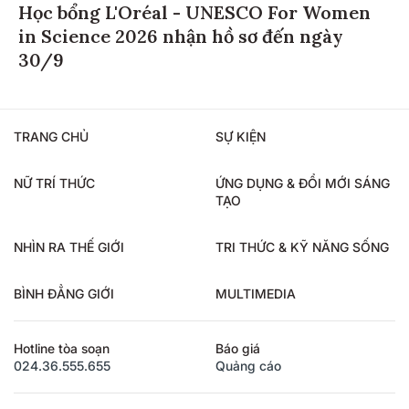
Học bổng L'Oréal - UNESCO For Women
in Science 2026 nhận hồ sơ đến ngày
30/9
TRANG CHỦ
SỰ KIỆN
NỮ TRÍ THỨC
ỨNG DỤNG & ĐỔI MỚI SÁNG
TẠO
NHÌN RA THẾ GIỚI
TRI THỨC & KỸ NĂNG SỐNG
BÌNH ĐẲNG GIỚI
MULTIMEDIA
Hotline tòa soạn
Báo giá
024.36.555.655
Quảng cáo