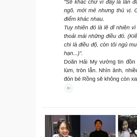
"Sẽ khác chứ vì đây là lần 
ngõ, mới mẻ nhưng thú vị.
điểm khác nhau.
Tuy nhiên đó là lẽ dĩ nhiên vì
thoải mái những điều đó. (K
chi là điều độ, còn tôi ngủ 
hạn...)".
Doãn Hải My vướng tin đồn 
lùm, tròn lẳn. Nhìn ảnh, nh
đón bé Rồng sẽ không còn xa 