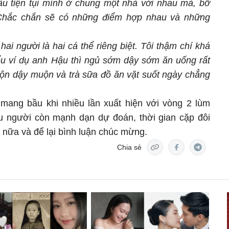
đầu tiện tụi mình ở chung một nhà với nhau mà, bỡ
 Chắc chắn sẽ có những điểm hợp nhau và những
 hai người là hai cá thể riêng biệt. Tôi thậm chí khá
iểu ví dụ anh Hậu thì ngủ sớm dậy sớm ăn uống rất
muộn dậy muộn và trà sữa đồ ăn vặt suốt ngày chẳng
mang bầu khi nhiều lần xuất hiện với vòng 2 lùm
iều người còn mạnh dạn dự đoán, thời gian cặp đôi
nữa và để lại bình luận chúc mừng.
Chia sẻ