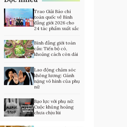
Trao Giải Báo chí
toàn quốc về Bình
đẳng giới 2026 cho
24 tác phẩm xuất sắc
Bình đẳng giới toàn
cầu: Tiến bộ có,
khoảng cách còn dài
Lao động chăm sóc
không lương: Gánh
nặng vô hình của phụ
nữ
Bạo lực với phụ nữ:
Cuộc khủng hoảng
chưa chịu lùi