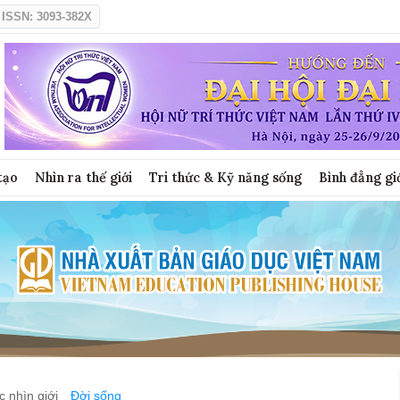
ISSN: 3093-382X
tạo
Nhìn ra thế giới
Tri thức & Kỹ năng sống
Bình đẳng gi
 nhìn giới
Đời sống