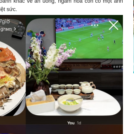
oảnh khắc về ăn uống, ngắm hoa còn có một ảnh
ệt sức.