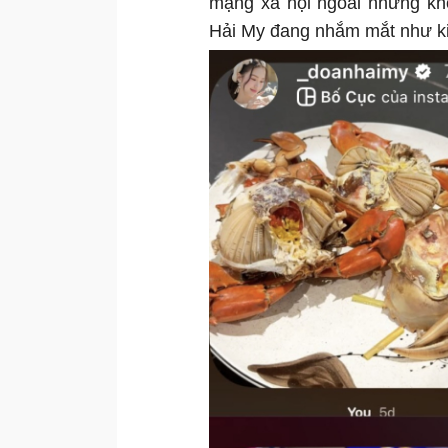
mạng xã hội ngoài những kh
Hải My đang nhắm mắt như ki