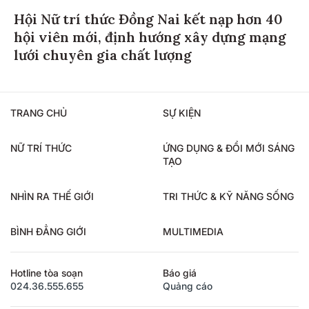
Hội Nữ trí thức Đồng Nai kết nạp hơn 40
hội viên mới, định hướng xây dựng mạng
lưới chuyên gia chất lượng
TRANG CHỦ
SỰ KIỆN
NỮ TRÍ THỨC
ỨNG DỤNG & ĐỔI MỚI SÁNG
TẠO
NHÌN RA THẾ GIỚI
TRI THỨC & KỸ NĂNG SỐNG
BÌNH ĐẲNG GIỚI
MULTIMEDIA
Hotline tòa soạn
Báo giá
024.36.555.655
Quảng cáo