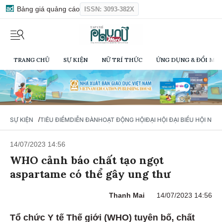
Bảng giá quảng cáo
ISSN: 3093-382X
TRANG CHỦ
SỰ KIỆN
NỮ TRÍ THỨC
ỨNG DỤNG & ĐỔI MỚI
/
SỰ KIỆN
TIÊU ĐIỂM
DIỄN ĐÀN
HOẠT ĐỘNG HỘI
ĐẠI HỘI ĐẠI BIỂU HỘI NỮ 
14/07/2023 14:56
WHO cảnh báo chất tạo ngọt
aspartame có thể gây ung thư
Thanh Mai
14/07/2023 14:56
Tổ chức Y tế Thế giới (WHO) tuyên bố, chất