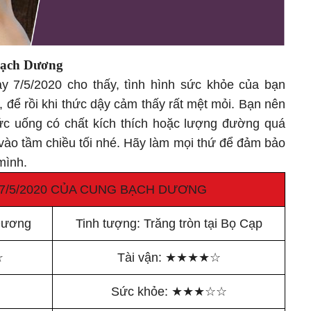
Bạch Dương
 7/5/2020 cho thấy, tình hình sức khỏe của bạn
 để rồi khi thức dậy cảm thấy rất mệt mỏi. Bạn nên
ức uống có chất kích thích hoặc lượng đường quá
vào tầm chiều tối nhé. Hãy làm mọi thứ để đảm bảo
 mình.
 7/5/2020 CỦA CUNG BẠCH DƯƠNG
Dương
Tinh tượng: Trăng tròn tại Bọ Cạp
☆
Tài vận:
★
★
★
★
☆
☆
Sức khỏe:
★
★
★
☆
☆