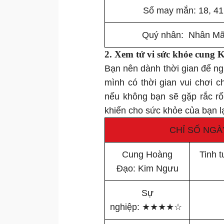
Số may mắn: 18, 41
Quý nhân: Nhân M
2. Xem tử vi
sức khỏe
cung 
Bạn nên dành thời gian để n
mình có thời gian vui chơi 
nếu không bạn sẽ gặp rắc rố
khiến cho sức khỏe của bạn lạ
CHỈ SỐ NGÀ
Cung Hoàng
Tinh 
Đạo: Kim Ngưu
Sự
nghiệp:
★
★
★
★
☆