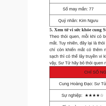
Số may mắn: 77
Quý nhân: Kim Ngưu
5. Xem tử vi
sức khỏe
cung S
Theo thói quen, mỗi khi có b
mắt. Tuy nhiên, đây lại là th
chí còn khiến mắt có thêm 
sạch thì có thể lây truyền vi
vậy, Sư Tử hãy bỏ thói quen n
CHỈ SỐ NG
Cung Hoàng Đạo: Sư T
Sự nghiệp:
★
★
★
★
☆