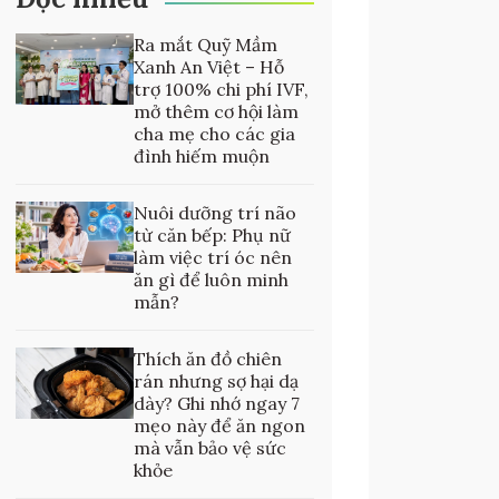
Ra mắt Quỹ Mầm
Xanh An Việt – Hỗ
trợ 100% chi phí IVF,
mở thêm cơ hội làm
cha mẹ cho các gia
đình hiếm muộn
Nuôi dưỡng trí não
từ căn bếp: Phụ nữ
làm việc trí óc nên
ăn gì để luôn minh
mẫn?
Thích ăn đồ chiên
rán nhưng sợ hại dạ
dày? Ghi nhớ ngay 7
mẹo này để ăn ngon
mà vẫn bảo vệ sức
khỏe