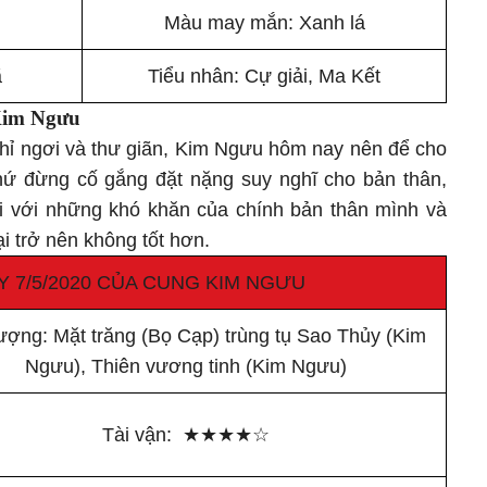
Màu may mắn: Xanh lá
ã
Tiểu nhân: Cự giải, Ma Kết
Kim Ngưu
ghỉ ngơi và thư giãn, Kim Ngưu hôm nay nên để cho
chứ đừng cố gắng đặt nặng suy nghĩ cho bản thân,
i với những khó khăn của chính bản thân mình và
i trở nên không tốt hơn.
Y 7/5/2020 CỦA CUNG KIM NGƯU
tượng: Mặt trăng (Bọ Cạp) trùng tụ Sao Thủy (Kim
Ngưu), Thiên vương tinh (Kim Ngưu)
Tài vận:
★
★
★
★
☆