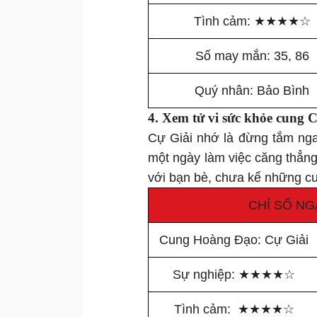
Tình cảm:
★
★
★
★
☆
Số may mắn: 35, 86
Quý nhân: Bảo Bình
4. Xem tử vi
sức khỏe
cung C
Cự Giải nhớ là đừng tắm nga
một ngày làm việc căng thẳng t
với bạn bè, chưa kể những cuộ
CHỈ SỐ NG
Cung Hoàng Đạo: Cự Giải
Sự nghiệp:
★
★
★
★
☆
Tình cảm:
★
★
★
★
☆