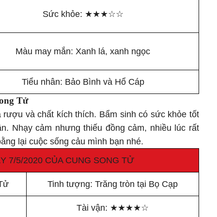
Sức khỏe:
★
★
★
☆
☆
Màu may mắn: Xanh lá, xanh ngọc
Tiểu nhân: Bảo Bình và Hổ Cáp
ong Tử
 rượu và chất kích thích. Bẩm sinh có sức khỏe tốt
ần. Nhạy cảm nhưng thiếu đồng cảm, nhiều lúc rất
bằng lại cuộc sống cảu mình bạn nhé.
Y 7/5/2020 CỦA CUNG SONG TỬ
Tử
Tinh tượng: Trăng tròn tại Bọ Cạp
Tài vận:
★
★
★
★
☆