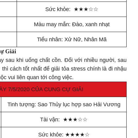
Sức khỏe:
★
★
★
☆
☆
Màu may mắn: Đào, xanh nhạt
Tiểu nhân: Xử Nữ, Nhân Mã
ự Giải
y sau khi uống chất cồn. Đối với nhiều người, sau
hì cách tốt nhất để giải tỏa stress chính là đi nhậu
c vui liên quan tới công việc.
ÀY 7/5/2020 CỦA CUNG CỰ GIẢI
Tinh tượng: Sao Thủy lục hợp sao Hải Vương
Tài vận:
★
★
★
☆
☆
Sức khỏe:
★
★
★
★
☆