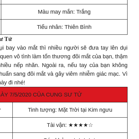
Màu may mắn: Trắng
Tiểu nhân: Thiên Bình
ư Tử
ụi bay vào mắt thì nhiều người sẽ đưa tay lên dụi
ói quen vô tình làm tổn thương đôi mắt của bạn, thậm
nhiều nếp nhăn. Ngoài ra, nếu tay của bạn không
 khuẩn sang đôi mắt và gây viêm nhiễm giác mạc. Vì
ày đi nhé!
ÀY 7/5/2020 CỦA CUNG SƯ TỬ
ử
Tinh tượng: Mặt Trời tại Kim ngưu
Tài vận:
★
★
★
★
☆