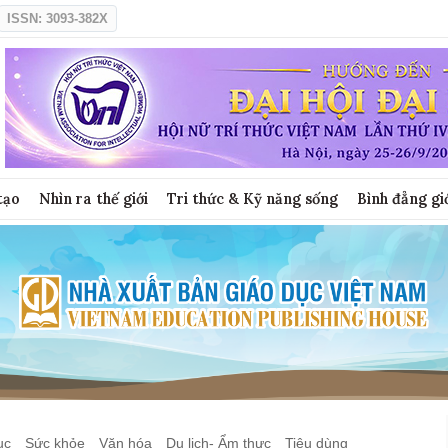
ISSN: 3093-382X
tạo
Nhìn ra thế giới
Tri thức & Kỹ năng sống
Bình đẳng gi
ục
Sức khỏe
Văn hóa
Du lịch- Ẩm thực
Tiêu dùng