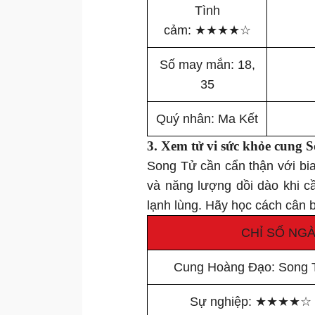
Tình
cảm:
★
★
★
★
☆
Số may mắn: 18,
35
Quý nhân: Ma Kết
3. Xem tử vi
sức khỏe
cung S
Song Tử cần cẩn thận với bia
và năng lượng dồi dào khi c
lạnh lùng. Hãy học cách cân 
CHỈ SỐ NGÀ
Cung Hoàng Đạo: Song 
Sự nghiệp:
★
★
★
★
☆