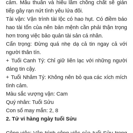
cảm. Mâu thuẫn và hiểu lầm chồng chất sẽ gián
tiếp gây rạn nứt tình yêu lứa đôi.
Tài vận: Vận trình tài lộc có hao hụt. Có điềm báo
hao tài tốn của nên bản mệnh cần phải thận trọng
hơn trong việc bảo quản tài sản cá nhân.
Cẩn trọng: Đừng quá nhẹ dạ cả tin ngay cả với
người thân tín.
+ Tuổi Canh Tý: Chỉ giữ liên lạc với những người
đáng tin cậy.
+ Tuổi Nhâm Tý: Không nên bỏ qua các xích mích
tình cảm.
Màu sắc vượng vận: Cam
Quý nhân: Tuổi Sửu
Con số may mắn: 2, 8
2. Tử vi hàng ngày tuổi Sửu
Công việc: Vận trình công việc của tuổi Sửu trong