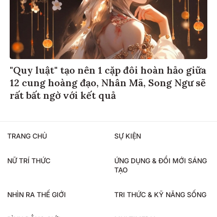
"Quy luật" tạo nên 1 cặp đôi hoàn hảo giữa
12 cung hoàng đạo, Nhân Mã, Song Ngư sẽ
rất bất ngờ với kết quả
TRANG CHỦ
SỰ KIỆN
NỮ TRÍ THỨC
ỨNG DỤNG & ĐỔI MỚI SÁNG
TẠO
NHÌN RA THẾ GIỚI
TRI THỨC & KỸ NĂNG SỐNG