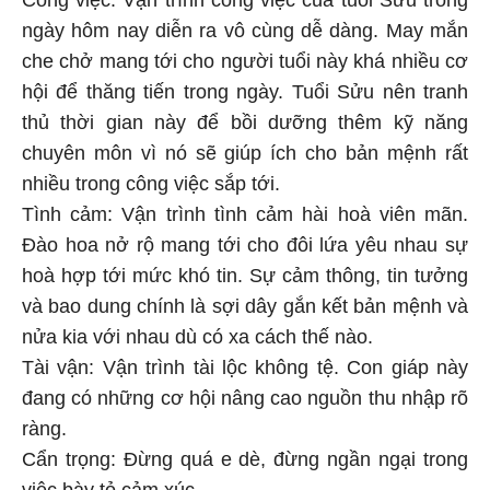
ngày hôm nay diễn ra vô cùng dễ dàng. May mắn
che chở mang tới cho người tuổi này khá nhiều cơ
hội để thăng tiến trong ngày. Tuổi Sửu nên tranh
thủ thời gian này để bồi dưỡng thêm kỹ năng
chuyên môn vì nó sẽ giúp ích cho bản mệnh rất
nhiều trong công việc sắp tới.
Tình cảm: Vận trình tình cảm hài hoà viên mãn.
Đào hoa nở rộ mang tới cho đôi lứa yêu nhau sự
hoà hợp tới mức khó tin. Sự cảm thông, tin tưởng
và bao dung chính là sợi dây gắn kết bản mệnh và
nửa kia với nhau dù có xa cách thế nào.
Tài vận: Vận trình tài lộc không tệ. Con giáp này
đang có những cơ hội nâng cao nguồn thu nhập rõ
ràng.
Cẩn trọng: Đừng quá e dè, đừng ngần ngại trong
việc bày tỏ cảm xúc.