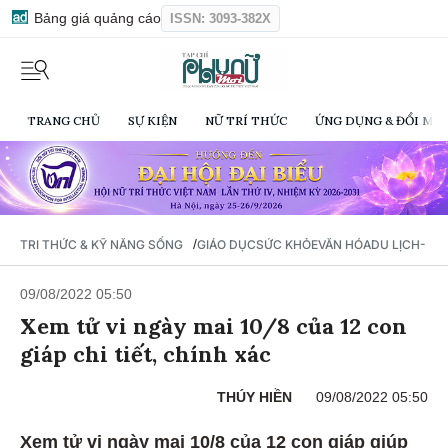
Bảng giá quảng cáo
ISSN: 3093-382X
TRANG CHỦ
SỰ KIỆN
NỮ TRÍ THỨC
ỨNG DỤNG & ĐỔI MỚI
/
TRI THỨC & KỸ NĂNG SỐNG
GIÁO DỤC
SỨC KHỎE
VĂN HÓA
DU LỊCH- Ẩ
09/08/2022 05:50
Xem tử vi ngày mai 10/8 của 12 con
giáp chi tiết, chính xác
THÚY HIỀN
09/08/2022 05:50
Xem tử vi ngày mai 10/8 của 12 con giáp giúp