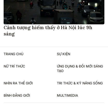
Cảnh tượng hiếm thấy ở Hà Nội lúc 9h
sáng
TRANG CHỦ
SỰ KIỆN
NỮ TRÍ THỨC
ỨNG DỤNG & ĐỔI MỚI SÁNG
TẠO
NHÌN RA THẾ GIỚI
TRI THỨC & KỸ NĂNG SỐNG
BÌNH ĐẲNG GIỚI
MULTIMEDIA