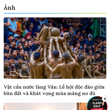
Ảnh
Vật cầu nước làng Vân: Lễ hội độc đáo giữa
bùn đất và khát vọng mùa màng no đủ
✕