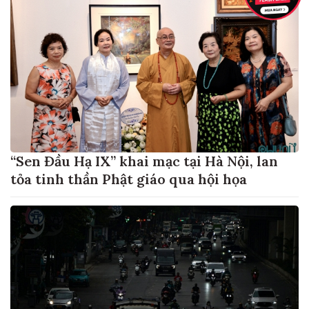
“Sen Đầu Hạ IX” khai mạc tại Hà Nội, lan
tỏa tinh thần Phật giáo qua hội họa