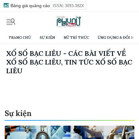
Bảng giá quảng cáo
ISSN: 3093-382X
TRANG CHỦ
SỰ KIỆN
NỮ TRÍ THỨC
ỨNG DỤNG & ĐỔI MỚI
XỐ SỐ BẠC LIÊU - CÁC BÀI VIẾT VỀ
XỐ SỐ BẠC LIÊU, TIN TỨC XỐ SỐ BẠC
LIÊU
Sự kiện