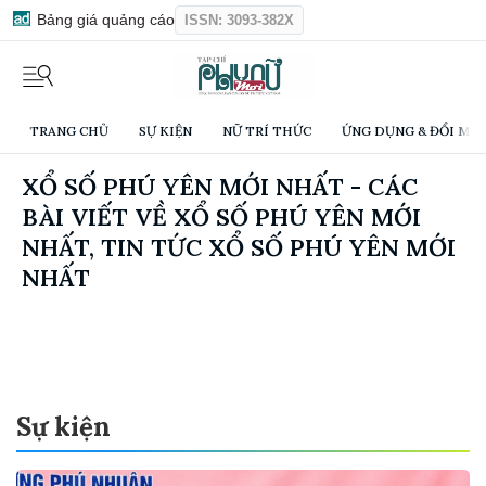
Bảng giá quảng cáo
ISSN: 3093-382X
TRANG CHỦ
SỰ KIỆN
NỮ TRÍ THỨC
ỨNG DỤNG & ĐỔI MỚI
XỔ SỐ PHÚ YÊN MỚI NHẤT - CÁC
BÀI VIẾT VỀ XỔ SỐ PHÚ YÊN MỚI
NHẤT, TIN TỨC XỔ SỐ PHÚ YÊN MỚI
NHẤT
Sự kiện