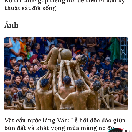
Nữ trí thức góp tiếng nói để tiêu chuẩn kỹ
thuật sát đời sống
Ảnh
Vật cầu nước làng Vân: Lễ hội độc đáo giữa
bùn đất và khát vọng mùa màng no đủ
✕