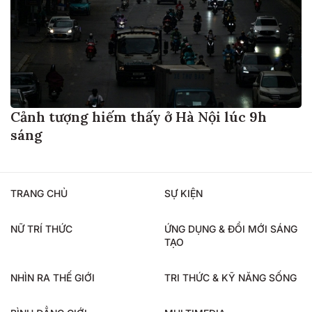
Cảnh tượng hiếm thấy ở Hà Nội lúc 9h
sáng
TRANG CHỦ
SỰ KIỆN
NỮ TRÍ THỨC
ỨNG DỤNG & ĐỔI MỚI SÁNG
TẠO
NHÌN RA THẾ GIỚI
TRI THỨC & KỸ NĂNG SỐNG