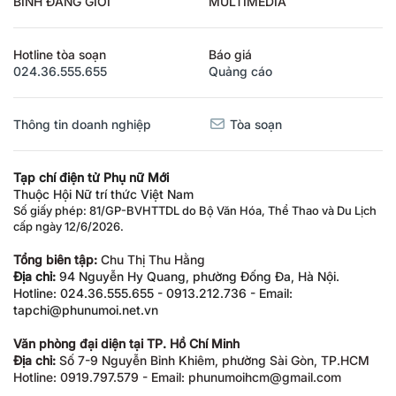
BÌNH ĐẲNG GIỚI
MULTIMEDIA
Hotline tòa soạn
Báo giá
024.36.555.655
Quảng cáo
Thông tin doanh nghiệp
Tòa soạn
Tạp chí điện tử Phụ nữ Mới
Thuộc Hội Nữ trí thức Việt Nam
Số giấy phép: 81/GP-BVHTTDL do Bộ Văn Hóa, Thể Thao và Du Lịch
cấp ngày 12/6/2026.
Tổng biên tập:
Chu Thị Thu Hằng
Địa chỉ:
94 Nguyễn Hy Quang, phường Đống Đa, Hà Nội.
Hotline: 024.36.555.655 - 0913.212.736 - Email:
tapchi@phunumoi.net.vn
Văn phòng đại diện tại TP. Hồ Chí Minh
Địa chỉ:
Số 7-9 Nguyễn Bỉnh Khiêm, phường Sài Gòn, TP.HCM
Hotline: 0919.797.579 - Email: phunumoihcm@gmail.com