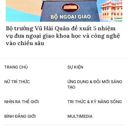
Bộ trưởng Vũ Hải Quân đề xuất 5 nhiệm
vụ đưa ngoại giao khoa học và công nghệ
vào chiều sâu
TRANG CHỦ
SỰ KIỆN
NỮ TRÍ THỨC
ỨNG DỤNG & ĐỔI MỚI SÁNG
TẠO
NHÌN RA THẾ GIỚI
TRI THỨC & KỸ NĂNG SỐNG
BÌNH ĐẲNG GIỚI
MULTIMEDIA