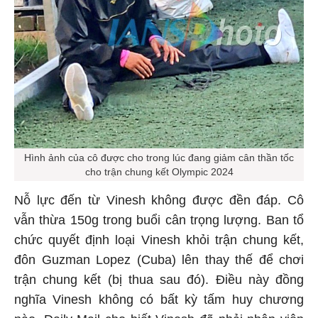
Hình ảnh của cô được cho trong lúc đang giảm cân thần tốc
cho trận chung kết Olympic 2024
Nỗ lực đến từ Vinesh không được đền đáp. Cô
vẫn thừa 150g trong buổi cân trọng lượng. Ban tổ
chức quyết định loại Vinesh khỏi trận chung kết,
đôn Guzman Lopez (Cuba) lên thay thế để chơi
trận chung kết (bị thua sau đó). Điều này đồng
nghĩa Vinesh không có bất kỳ tấm huy chương
nào. Daily Mail cho biết Vinesh đã phải nhập viện