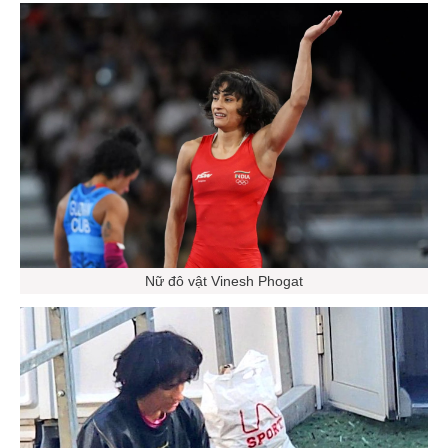
Nữ đô vật Vinesh Phogat