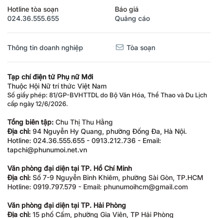
Hotline tòa soạn
Báo giá
024.36.555.655
Quảng cáo
Thông tin doanh nghiệp
Tòa soạn
Tạp chí điện tử Phụ nữ Mới
Thuộc Hội Nữ trí thức Việt Nam
Số giấy phép: 81/GP-BVHTTDL do Bộ Văn Hóa, Thể Thao và Du Lịch
cấp ngày 12/6/2026.
Tổng biên tập:
Chu Thị Thu Hằng
Địa chỉ:
94 Nguyễn Hy Quang, phường Đống Đa, Hà Nội.
Hotline: 024.36.555.655 - 0913.212.736 - Email:
tapchi@phunumoi.net.vn
Văn phòng đại diện tại TP. Hồ Chí Minh
Địa chỉ:
Số 7-9 Nguyễn Bỉnh Khiêm, phường Sài Gòn, TP.HCM
Hotline: 0919.797.579 - Email: phunumoihcm@gmail.com
Văn phòng đại diện tại TP. Hải Phòng
Địa chỉ:
15 phố Cấm, phường Gia Viên, TP Hải Phòng