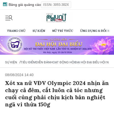
Bảng giá quảng cáo
ISSN: 3093-382X
TRANG CHỦ
SỰ KIỆN
NỮ TRÍ THỨC
ỨNG DỤNG & ĐỔI MỚI
/
SỰ KIỆN
TIÊU ĐIỂM
DIỄN ĐÀN
HOẠT ĐỘNG HỘI
ĐẠI HỘI ĐẠI BIỂU HỘI NỮ 
08/08/2024 14:40
Xót xa nữ VĐV Olympic 2024 nhịn ăn
chạy cả đêm, cắt luôn cả tóc nhưng
cuối cùng phải chịu kịch bản nghiệt
ngã vì thừa 150g