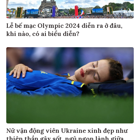
Lễ bế mạc Olympic 2024 diễn ra ở đâu,
khi nào, có ai biểu diễn?
Nữ vận động viên Ukraine xinh đẹp như
thiên thần gây sốt, ngủ ngon lành giữa