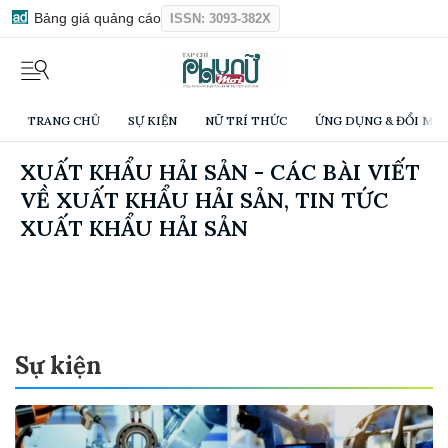
Bảng giá quảng cáo
ISSN: 3093-382X
TRANG CHỦ
SỰ KIỆN
NỮ TRÍ THỨC
ỨNG DỤNG & ĐỔI MỚI
XUẤT KHẨU HẢI SẢN - CÁC BÀI VIẾT
VỀ XUẤT KHẨU HẢI SẢN, TIN TỨC
XUẤT KHẨU HẢI SẢN
Sự kiện