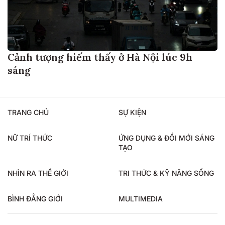
Cảnh tượng hiếm thấy ở Hà Nội lúc 9h
sáng
TRANG CHỦ
SỰ KIỆN
NỮ TRÍ THỨC
ỨNG DỤNG & ĐỔI MỚI SÁNG
TẠO
NHÌN RA THẾ GIỚI
TRI THỨC & KỸ NĂNG SỐNG
BÌNH ĐẲNG GIỚI
MULTIMEDIA