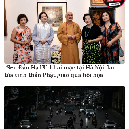
“Sen Đầu Hạ IX” khai mạc tại Hà Nội, lan
tỏa tinh thần Phật giáo qua hội họa