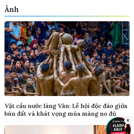
Ảnh
Vật cầu nước làng Vân: Lễ hội độc đáo giữa
bùn đất và khát vọng mùa màng no đủ
✕