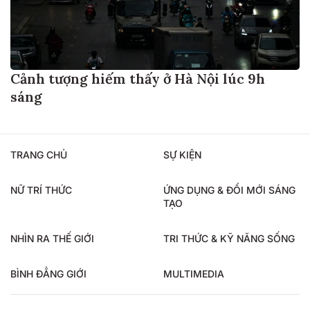
Cảnh tượng hiếm thấy ở Hà Nội lúc 9h
sáng
TRANG CHỦ
SỰ KIỆN
NỮ TRÍ THỨC
ỨNG DỤNG & ĐỔI MỚI SÁNG
TẠO
NHÌN RA THẾ GIỚI
TRI THỨC & KỸ NĂNG SỐNG
BÌNH ĐẲNG GIỚI
MULTIMEDIA