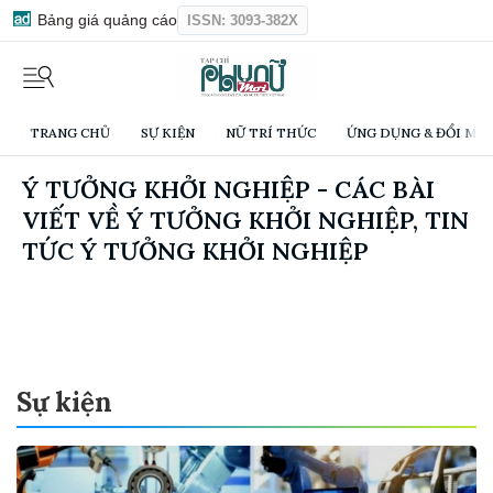
Bảng giá quảng cáo
ISSN: 3093-382X
TRANG CHỦ
SỰ KIỆN
NỮ TRÍ THỨC
ỨNG DỤNG & ĐỔI MỚI
Ý TƯỞNG KHỞI NGHIỆP - CÁC BÀI
VIẾT VỀ Ý TƯỞNG KHỞI NGHIỆP, TIN
TỨC Ý TƯỞNG KHỞI NGHIỆP
Sự kiện