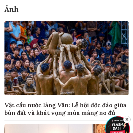
Ảnh
Vật cầu nước làng Vân: Lễ hội độc đáo giữa
bùn đất và khát vọng mùa màng no đủ
✕