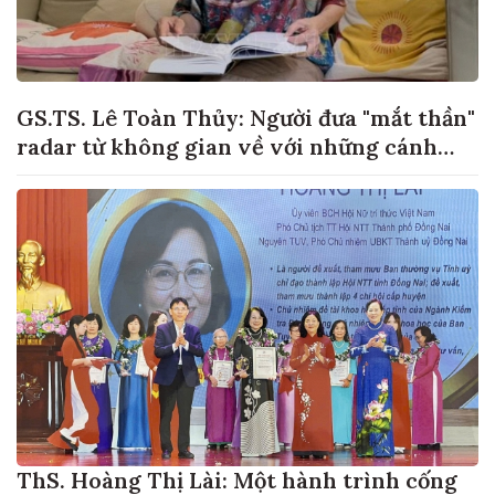
GS.TS. Lê Toàn Thủy: Người đưa "mắt thần"
radar từ không gian về với những cánh
đồng lúa Việt Nam
ThS. Hoàng Thị Lài: Một hành trình cống