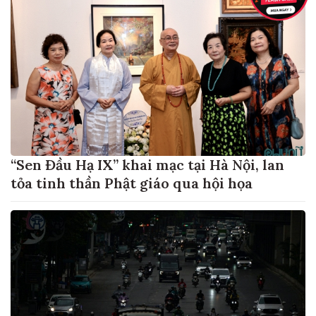
“Sen Đầu Hạ IX” khai mạc tại Hà Nội, lan
tỏa tinh thần Phật giáo qua hội họa