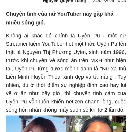
Nguyễn Quỳnh Trang
24/02/2024 20:43
Chuyện tình của nữ YouTuber này gặp khá
nhiều sóng gió.
Không ai khác đó chính là Uyên Pu - một nữ
Streamer kiêm YouTuber hot một thời. Uyên Pu tên
thật là Nguyễn Thị Phương Uyên, sinh năm 1996,
trước khi chuyển về sống ẩn trên MXH như hiện
tại, Uyên Pu từng được mệnh danh là "Nữ xạ thủ
Liên Minh Huyền Thoại xinh đẹp và tài năng". Tuy
nhiên, dù ở thời điểm sự nghiệp đỉnh cao hay lui
về ở ẩn như bây giờ, thì chuyện tình cảm của
Uyên Pu vẫn luôn khiến netizen chạnh lòng, cuộc
sống hôn nhân không mấy suôn sẻ khi lỡ 2 lần đò.