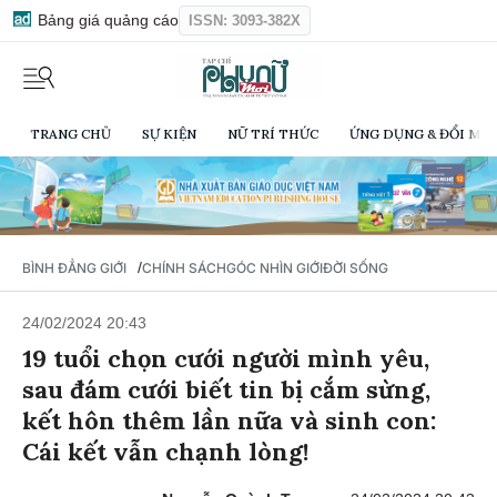
Bảng giá quảng cáo
ISSN: 3093-382X
TRANG CHỦ
SỰ KIỆN
NỮ TRÍ THỨC
ỨNG DỤNG & ĐỔI MỚI
/
BÌNH ĐẲNG GIỚI
CHÍNH SÁCH
GÓC NHÌN GIỚI
ĐỜI SỐNG
24/02/2024 20:43
19 tuổi chọn cưới người mình yêu,
sau đám cưới biết tin bị cắm sừng,
kết hôn thêm lần nữa và sinh con:
Cái kết vẫn chạnh lòng!