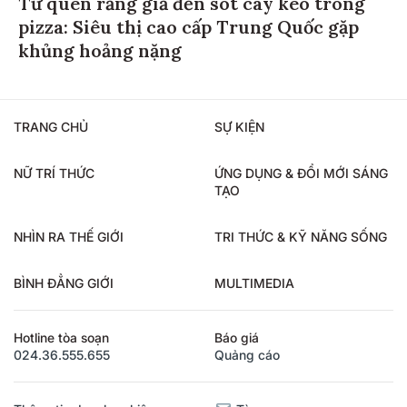
Từ quên răng giả đến sót cây kéo trong
pizza: Siêu thị cao cấp Trung Quốc gặp
khủng hoảng nặng
TRANG CHỦ
SỰ KIỆN
NỮ TRÍ THỨC
ỨNG DỤNG & ĐỔI MỚI SÁNG
TẠO
NHÌN RA THẾ GIỚI
TRI THỨC & KỸ NĂNG SỐNG
BÌNH ĐẲNG GIỚI
MULTIMEDIA
Hotline tòa soạn
Báo giá
024.36.555.655
Quảng cáo