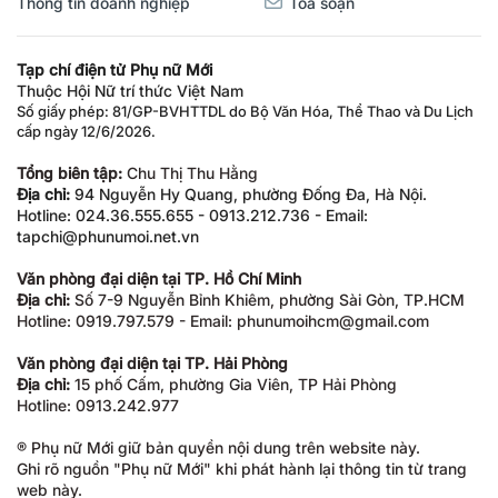
Thông tin doanh nghiệp
Tòa soạn
Tạp chí điện tử Phụ nữ Mới
Thuộc Hội Nữ trí thức Việt Nam
Số giấy phép: 81/GP-BVHTTDL do Bộ Văn Hóa, Thể Thao và Du Lịch
cấp ngày 12/6/2026.
Tổng biên tập:
Chu Thị Thu Hằng
Địa chỉ:
94 Nguyễn Hy Quang, phường Đống Đa, Hà Nội.
Hotline: 024.36.555.655 - 0913.212.736 - Email:
tapchi@phunumoi.net.vn
Văn phòng đại diện tại TP. Hồ Chí Minh
Địa chỉ:
Số 7-9 Nguyễn Bỉnh Khiêm, phường Sài Gòn, TP.HCM
Hotline: 0919.797.579 - Email: phunumoihcm@gmail.com
Văn phòng đại diện tại TP. Hải Phòng
Địa chỉ:
15 phố Cấm, phường Gia Viên, TP Hải Phòng
Hotline: 0913.242.977
® Phụ nữ Mới giữ bản quyền nội dung trên website này.
Ghi rõ nguồn "Phụ nữ Mới" khi phát hành lại thông tin từ trang
web này.