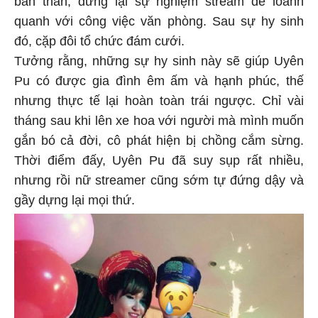
bản thân, dừng lại sự nghiệm stream để loanh
quanh với công việc văn phòng. Sau sự hy sinh
đó, cặp đôi tổ chức đám cưới.
Tưởng rằng, những sự hy sinh này sẽ giúp Uyên
Pu có được gia đình êm ấm và hạnh phúc, thế
nhưng thực tế lại hoàn toàn trái ngược. Chỉ vài
tháng sau khi lên xe hoa với người mà mình muốn
gắn bó cả đời, cô phát hiện bị chồng cắm sừng.
Thời điểm đấy, Uyên Pu đã suy sụp rất nhiều,
nhưng rồi nữ streamer cũng sớm tự đứng dậy và
gầy dựng lại mọi thứ.