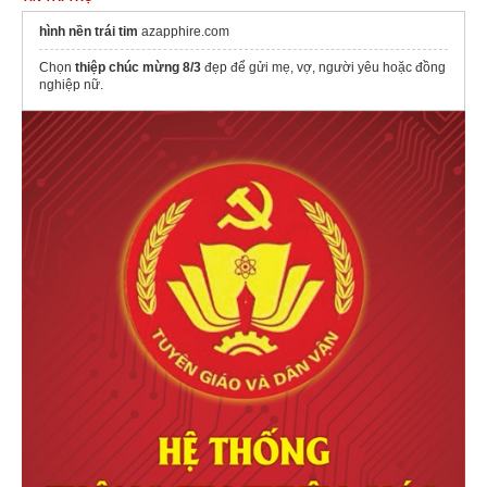
hình nền trái tim
azapphire.com
Chọn
thiệp chúc mừng 8/3
đẹp để gửi mẹ, vợ, người yêu hoặc đồng
nghiệp nữ.