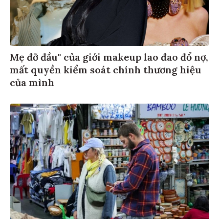
Mẹ đỡ đầu" của giới makeup lao đao đổ nợ,
mất quyền kiểm soát chính thương hiệu
của mình