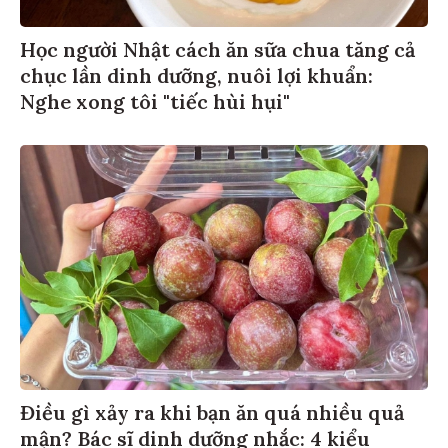
Học người Nhật cách ăn sữa chua tăng cả
chục lần dinh dưỡng, nuôi lợi khuẩn:
Nghe xong tôi "tiếc hùi hụi"
Điều gì xảy ra khi bạn ăn quá nhiều quả
mận? Bác sĩ dinh dưỡng nhắc: 4 kiểu