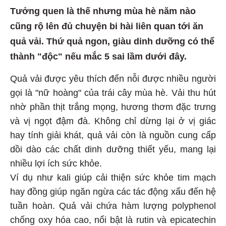
Tưởng quen là thế nhưng mùa hè năm nào
cũng rộ lên đủ chuyện bi hài liên quan tới ăn
quả vải. Thứ quả ngon, giàu dinh dưỡng có thể
thành "độc" nếu mắc 5 sai lầm dưới đây.
Quả vải được yêu thích đến nỗi được nhiều người
gọi là "nữ hoàng" của trái cây mùa hè. Vải thu hút
nhờ phần thịt trắng mọng, hương thơm đặc trưng
và vị ngọt đậm đà. Không chỉ dừng lại ở vị giác
hay tính giải khát, quả vải còn là nguồn cung cấp
dồi dào các chất dinh dưỡng thiết yếu, mang lại
nhiều lợi ích sức khỏe.
Ví dụ như kali giúp cải thiện sức khỏe tim mạch
hay đồng giúp ngăn ngừa các tác động xấu đến hệ
tuần hoàn. Quả vải chứa hàm lượng polyphenol
chống oxy hóa cao, nổi bật là rutin và epicatechin