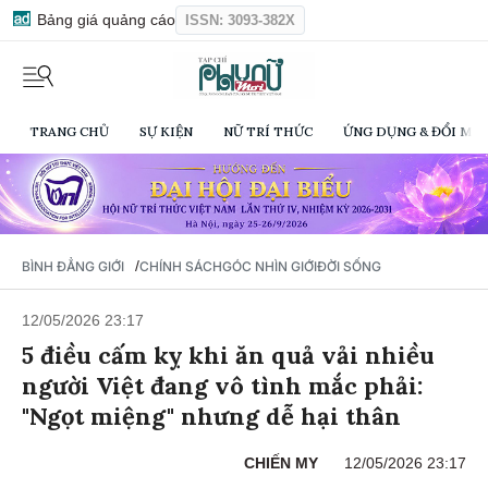
Bảng giá quảng cáo
ISSN: 3093-382X
TRANG CHỦ
SỰ KIỆN
NỮ TRÍ THỨC
ỨNG DỤNG & ĐỔI MỚI
/
BÌNH ĐẲNG GIỚI
CHÍNH SÁCH
GÓC NHÌN GIỚI
ĐỜI SỐNG
12/05/2026 23:17
5 điều cấm kỵ khi ăn quả vải nhiều
người Việt đang vô tình mắc phải:
"Ngọt miệng" nhưng dễ hại thân
CHIẾN MY
12/05/2026 23:17