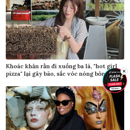
Khoác khăn rằn đi xuồng ba lá, "hot girl
✕
pizza" lại gây bão, sắc vóc nóng bỏng