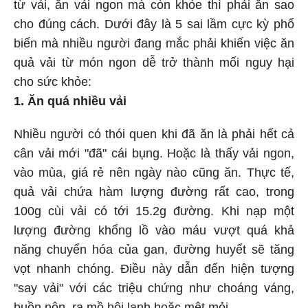
từ vải, ăn vải ngon mà còn khỏe thì phải ăn sao
cho đúng cách. Dưới đây là 5 sai lầm cực kỳ phổ
biến mà nhiều người đang mắc phải khiến việc ăn
quả vải từ món ngon dễ trở thành mối nguy hại
cho sức khỏe:
1. Ăn quá nhiều vải
Nhiều người có thói quen khi đã ăn là phải hết cả
cân vải mới "đã" cái bụng. Hoặc là thấy vải ngon,
vào mùa, giá rẻ nên ngày nào cũng ăn. Thực tế,
quả vải chứa hàm lượng đường rất cao, trong
100g cùi vải có tới 15.2g đường. Khi nạp một
lượng đường khổng lồ vào máu vượt quá khả
năng chuyển hóa của gan, đường huyết sẽ tăng
vọt nhanh chóng. Điều này dẫn đến hiện tượng
"say vải" với các triệu chứng như choáng váng,
buồn nôn, ra mồ hôi lạnh hoặc mệt mỏi.