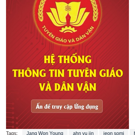
Tags:
Jang Won Young
ahn yu jin
jeon somi