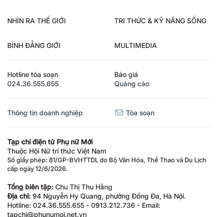
NHÌN RA THẾ GIỚI
TRI THỨC & KỸ NĂNG SỐNG
BÌNH ĐẲNG GIỚI
MULTIMEDIA
Hotline tòa soạn
Báo giá
024.36.555.655
Quảng cáo
Thông tin doanh nghiệp
Tòa soạn
Tạp chí điện tử Phụ nữ Mới
Thuộc Hội Nữ trí thức Việt Nam
Số giấy phép: 81/GP-BVHTTDL do Bộ Văn Hóa, Thể Thao và Du Lịch
cấp ngày 12/6/2026.
Tổng biên tập:
Chu Thị Thu Hằng
Địa chỉ:
94 Nguyễn Hy Quang, phường Đống Đa, Hà Nội.
Hotline: 024.36.555.655 - 0913.212.736 - Email:
tapchi@phunumoi.net.vn