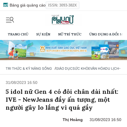
Bảng giá quảng cáo
ISSN: 3093-382X
TRANG CHỦ
SỰ KIỆN
NỮ TRÍ THỨC
ỨNG DỤNG & ĐỔI MỚI
/
TRI THỨC & KỸ NĂNG SỐNG
GIÁO DỤC
SỨC KHỎE
VĂN HÓA
DU LỊCH- Ẩ
31/08/2023 16:50
5 idol nữ Gen 4 có đôi chân dài nhất:
IVE - NewJeans đầy ấn tượng, một
người gây lo lắng vì quá gầy
Thị Hoàng
31/08/2023 16:50