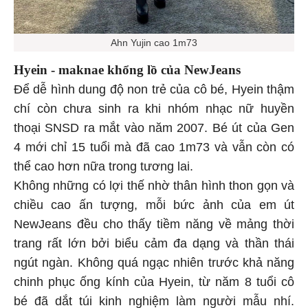
Ahn Yujin cao 1m73
Hyein - maknae khổng lồ của NewJeans
Để dễ hình dung độ non trẻ của cô bé, Hyein thậm
chí còn chưa sinh ra khi nhóm nhạc nữ huyền
thoại SNSD ra mắt vào năm 2007. Bé út của Gen
4 mới chỉ 15 tuổi mà đã cao 1m73 và vẫn còn có
thể cao hơn nữa trong tương lai.
Không những có lợi thế nhờ thân hình thon gọn và
chiều cao ấn tượng, mỗi bức ảnh của em út
NewJeans đều cho thấy tiềm năng về mảng thời
trang rất lớn bởi biểu cảm đa dạng và thần thái
ngút ngàn. Không quá ngạc nhiên trước khả năng
chinh phục ống kính của Hyein, từ năm 8 tuổi cô
bé đã dắt túi kinh nghiệm làm người mẫu nhí.