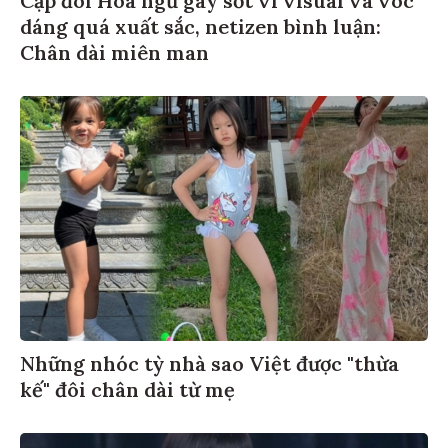
Cặp đôi Hoa ngữ gây sốt vì visual và vóc
dáng quá xuất sắc, netizen bình luận:
Chân dài miên man
Những nhóc tỳ nhà sao Việt được "thừa
kế" đôi chân dài từ mẹ