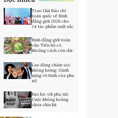
Trao Giải Báo chí
toàn quốc về Bình
đẳng giới 2026 cho
24 tác phẩm xuất sắc
Bình đẳng giới toàn
cầu: Tiến bộ có,
khoảng cách còn dài
Lao động chăm sóc
không lương: Gánh
nặng vô hình của phụ
nữ
Bạo lực với phụ nữ:
Cuộc khủng hoảng
chưa chịu lùi