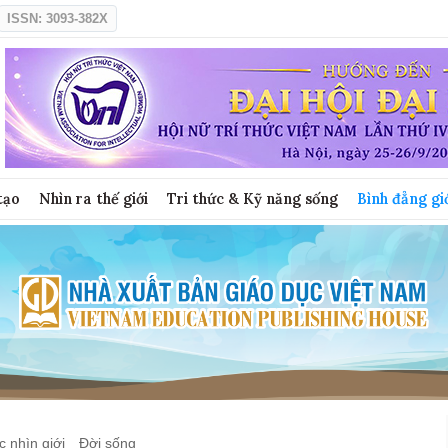
ISSN: 3093-382X
tạo
Nhìn ra thế giới
Tri thức & Kỹ năng sống
Bình đẳng gi
 nhìn giới
Đời sống