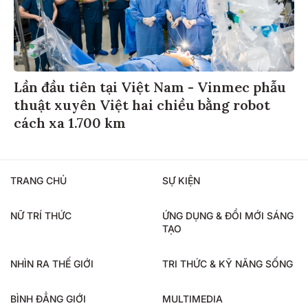
Lần đầu tiên tại Việt Nam - Vinmec phẫu
thuật xuyên Việt hai chiều bằng robot
cách xa 1.700 km
TRANG CHỦ
SỰ KIỆN
NỮ TRÍ THỨC
ỨNG DỤNG & ĐỔI MỚI SÁNG
TẠO
NHÌN RA THẾ GIỚI
TRI THỨC & KỸ NĂNG SỐNG
BÌNH ĐẲNG GIỚI
MULTIMEDIA