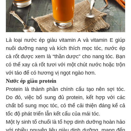
Là loại nước ép giàu vitamin A và vitamin E giúp
nuôi dưỡng nang và kích thích mọc tóc, nước ép
cà rốt được xem là “thần dược” cho nang tóc. Bạn
có thể xay cà rốt tươi với một chút nước hoặc trộn
với táo để có hương vị ngọt ngào hơn.
Nước ép giàu protein
Protein là thành phần chính cấu tạo nên sợi tóc.
Do đó, việc bổ sung đủ protein, kết hợp với các
chất bổ sung mọc tóc, có thể cải thiện đáng kể cả
tốc độ phát triển lẫn kết cấu của mái tóc.
Một ly sinh tố chuối là tổ hợp dinh dưỡng hoàn hảo
với nhiều nguyên liệu giàu dinh dưỡng, mang đến