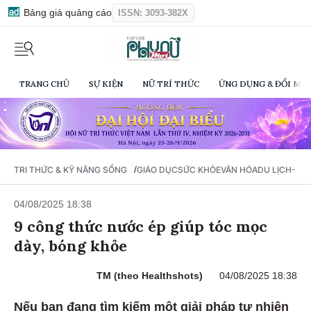
Bảng giá quảng cáo
ISSN: 3093-382X
TRANG CHỦ
SỰ KIỆN
NỮ TRÍ THỨC
ỨNG DỤNG & ĐỔI MỚI
/
TRI THỨC & KỸ NĂNG SỐNG
GIÁO DỤC
SỨC KHỎE
VĂN HÓA
DU LỊCH- Ẩ
04/08/2025 18:38
9 công thức nước ép giúp tóc mọc
dày, bóng khỏe
TM (theo Healthshots)
04/08/2025 18:38
Nếu bạn đang tìm kiếm một giải pháp tự nhiên