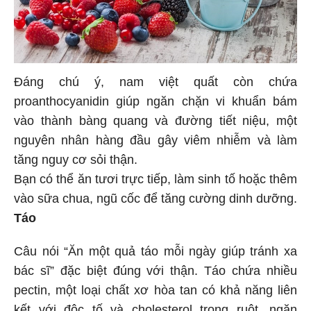
Đáng chú ý, nam việt quất còn chứa
proanthocyanidin giúp ngăn chặn vi khuẩn bám
vào thành bàng quang và đường tiết niệu, một
nguyên nhân hàng đầu gây viêm nhiễm và làm
tăng nguy cơ sỏi thận.
Bạn có thể ăn tươi trực tiếp, làm sinh tố hoặc thêm
vào sữa chua, ngũ cốc để tăng cường dinh dưỡng.
Táo
Câu nói “Ăn một quả táo mỗi ngày giúp tránh xa
bác sĩ” đặc biệt đúng với thận. Táo chứa nhiều
pectin, một loại chất xơ hòa tan có khả năng liên
kết với độc tố và cholesterol trong ruột, ngăn