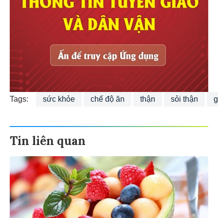
Tags:
sức khỏe
chế độ ăn
thận
sỏi thận
g
Tin liên quan