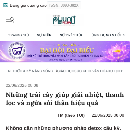
Bảng giá quảng cáo
ISSN: 3093-382X
TRANG CHỦ
SỰ KIỆN
NỮ TRÍ THỨC
ỨNG DỤNG & ĐỔI MỚI
/
TRI THỨC & KỸ NĂNG SỐNG
GIÁO DỤC
SỨC KHỎE
VĂN HÓA
DU LỊCH- Ẩ
22/06/2025 08:08
Những trái cây giúp giải nhiệt, thanh
lọc và ngừa sỏi thận hiệu quả
TM (theo TOI)
22/06/2025 08:08
Không cần những phương pháp detox cầu kỳ,