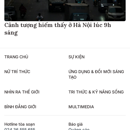
Cảnh tượng hiếm thấy ở Hà Nội lúc 9h
sáng
TRANG CHỦ
SỰ KIỆN
NỮ TRÍ THỨC
ỨNG DỤNG & ĐỔI MỚI SÁNG
TẠO
NHÌN RA THẾ GIỚI
TRI THỨC & KỸ NĂNG SỐNG
BÌNH ĐẲNG GIỚI
MULTIMEDIA
Hotline tòa soạn
Báo giá
024.36.555.655
Quảng cáo