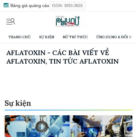
Bảng giá quảng cáo
ISSN: 3093-382X
TRANG CHỦ
SỰ KIỆN
NỮ TRÍ THỨC
ỨNG DỤNG & ĐỔI MỚI
AFLATOXIN - CÁC BÀI VIẾT VỀ
AFLATOXIN, TIN TỨC AFLATOXIN
Sự kiện