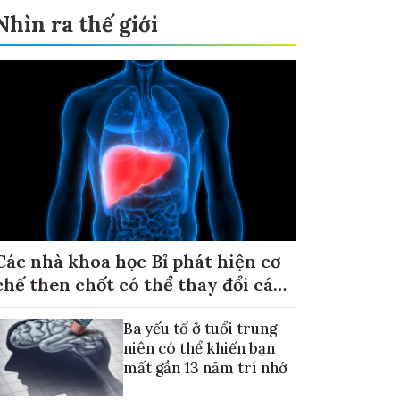
Nhìn ra thế giới
Các nhà khoa học Bỉ phát hiện cơ
chế then chốt có thể thay đổi cách
điều trị ung thư di căn gan
Ba yếu tố ở tuổi trung
niên có thể khiến bạn
mất gần 13 năm trí nhớ