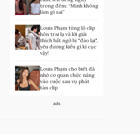
trong đêm: “Mình không
làm gì sai”
Louis Phạm từng lộ clip
hôn trai lạ và lời giải
thích bất ngờ bị "đào lại",
yêu đương kiểu gì kì cục
vậy!
Louis Phạm cho biết đã
nhờ cơ quan chức năng
vào cuộc sau vụ phát
tán clip
ads