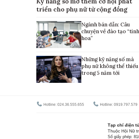
Kỹ năng số mở thêm cơ hội phát
triển cho phụ nữ từ cộng đồng
Ngành bán dẫn: Câu
chuyện về đào tạo “tin
hoa”
Những kỹ năng số mà
phụ nữ không thể thiếu
trong 5 năm tới
Hotline: 024.36.555.655
Hotline: 0919.797.579
Tạp chí điện 
Thuộc Hội Nữ tr
Số giấy phép: 8