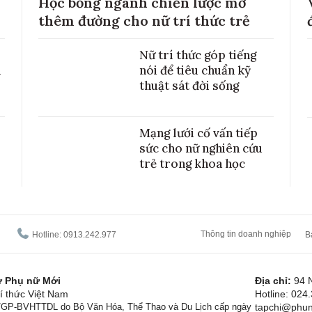
Học bổng ngành chiến lược mở
thêm đường cho nữ trí thức trẻ
Nữ trí thức góp tiếng
h
nói để tiêu chuẩn kỹ
thuật sát đời sống
Mạng lưới cố vấn tiếp
sức cho nữ nghiên cứu
trẻ trong khoa học
Thông tin doanh nghiệp
Hotline: 0913.242.977
B
tử Phụ nữ Mới
Địa chỉ:
94 
í thức Việt Nam
Hotline: 024
1/GP-BVHTTDL do Bộ Văn Hóa, Thể Thao và Du Lịch cấp ngày
tapchi@phun