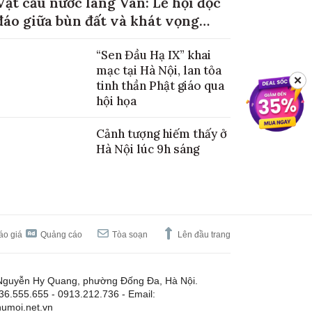
Vật cầu nước làng Vân: Lễ hội độc
đáo giữa bùn đất và khát vọng
mùa màng no đủ
“Sen Đầu Hạ IX” khai
mạc tại Hà Nội, lan tỏa
✕
tinh thần Phật giáo qua
hội họa
Cảnh tượng hiếm thấy ở
Hà Nội lúc 9h sáng
áo giá
Quảng cáo
Tòa soạn
Lên đầu trang
Nguyễn Hy Quang, phường Đống Đa, Hà Nội.
.36.555.655 - 0913.212.736 - Email:
umoi.net.vn