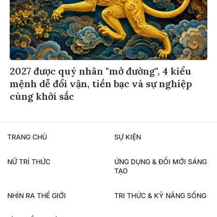
2027 được quý nhân "mở đường", 4 kiểu
mệnh dễ đổi vận, tiền bạc và sự nghiệp
cùng khởi sắc
TRANG CHỦ
SỰ KIỆN
NỮ TRÍ THỨC
ỨNG DỤNG & ĐỔI MỚI SÁNG
TẠO
NHÌN RA THẾ GIỚI
TRI THỨC & KỸ NĂNG SỐNG