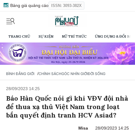
Bảng giá quảng cáo
ISSN: 3093-382X
TRANG CHỦ
SỰ KIỆN
NỮ TRÍ THỨC
ỨNG DỤNG & ĐỔI MỚI
/
BÌNH ĐẲNG GIỚI
CHÍNH SÁCH
GÓC NHÌN GIỚI
ĐỜI SỐNG
28/09/2023 14:25
Báo Hàn Quốc nói gì khi VĐV đội nhà
để thua xạ thủ Việt Nam trong loạt
bắn quyết định tranh HCV Asiad?
Misa
28/09/2023 14:25