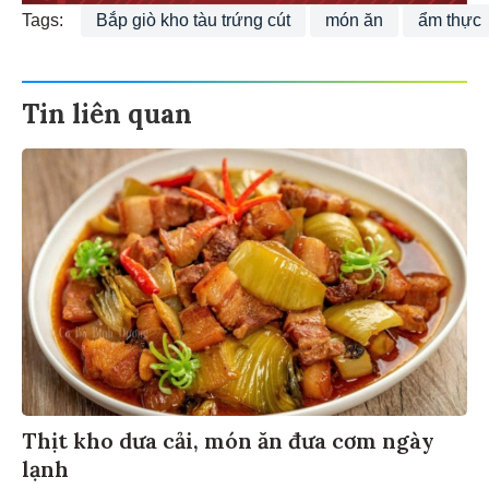
Tags:
Bắp giò kho tàu trứng cút
món ăn
ẩm thực
Tin liên quan
Thịt kho dưa cải, món ăn đưa cơm ngày
lạnh