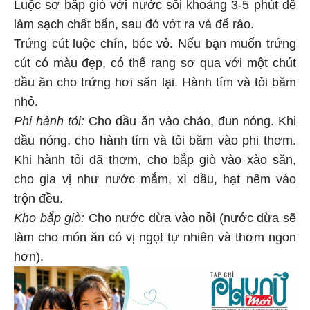
Luộc sơ bắp giò với nước sôi khoảng 3-5 phút để
làm sạch chất bẩn, sau đó vớt ra và để ráo.
Trứng cút luộc chín, bóc vỏ. Nếu bạn muốn trứng
cút có màu đẹp, có thể rang sơ qua với một chút
dầu ăn cho trứng hơi săn lại. Hành tím và tỏi băm
nhỏ.
Phi hành tỏi:
Cho dầu ăn vào chảo, đun nóng. Khi
dầu nóng, cho hành tím và tỏi băm vào phi thơm.
Khi hành tỏi đã thơm, cho bắp giò vào xào săn,
cho gia vị như nước mắm, xì dầu, hạt nêm vào
trộn đều.
Kho bắp giò:
Cho nước dừa vào nồi (nước dừa sẽ
làm cho món ăn có vị ngọt tự nhiên và thơm ngon
hơn).