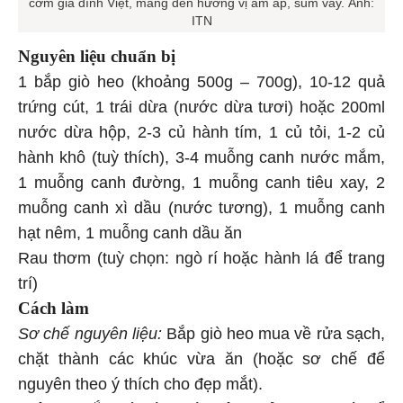
cơm gia đình Việt, mang đến hương vị ấm áp, sum vầy. Ảnh:
ITN
Nguyên liệu chuẩn bị
1 bắp giò heo (khoảng 500g – 700g), 10-12 quả
trứng cút, 1 trái dừa (nước dừa tươi) hoặc 200ml
nước dừa hộp, 2-3 củ hành tím, 1 củ tỏi, 1-2 củ
hành khô (tuỳ thích), 3-4 muỗng canh nước mắm,
1 muỗng canh đường, 1 muỗng canh tiêu xay, 2
muỗng canh xì dầu (nước tương), 1 muỗng canh
hạt nêm, 1 muỗng canh dầu ăn
Rau thơm (tuỳ chọn: ngò rí hoặc hành lá để trang
trí)
Cách làm
Sơ chế nguyên liệu:
Bắp giò heo mua về rửa sạch,
chặt thành các khúc vừa ăn (hoặc sơ chế để
nguyên theo ý thích cho đẹp mắt).