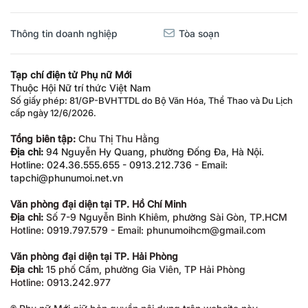
Thông tin doanh nghiệp
Tòa soạn
Tạp chí điện tử Phụ nữ Mới
Thuộc Hội Nữ trí thức Việt Nam
Số giấy phép: 81/GP-BVHTTDL do Bộ Văn Hóa, Thể Thao và Du Lịch
cấp ngày 12/6/2026.
Tổng biên tập:
Chu Thị Thu Hằng
Địa chỉ:
94 Nguyễn Hy Quang, phường Đống Đa, Hà Nội.
Hotline: 024.36.555.655 - 0913.212.736 - Email:
tapchi@phunumoi.net.vn
Văn phòng đại diện tại TP. Hồ Chí Minh
Địa chỉ:
Số 7-9 Nguyễn Bỉnh Khiêm, phường Sài Gòn, TP.HCM
Hotline: 0919.797.579 - Email: phunumoihcm@gmail.com
Văn phòng đại diện tại TP. Hải Phòng
Địa chỉ:
15 phố Cấm, phường Gia Viên, TP Hải Phòng
Hotline: 0913.242.977
® Phụ nữ Mới giữ bản quyền nội dung trên website này.