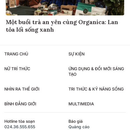
Một buổi trà an yên cùng Organica: Lan
tỏa lối sống xanh
TRANG CHỦ
SỰ KIỆN
NỮ TRÍ THỨC
ỨNG DỤNG & ĐỔI MỚI SÁNG
TẠO
NHÌN RA THẾ GIỚI
TRI THỨC & KỸ NĂNG SỐNG
BÌNH ĐẲNG GIỚI
MULTIMEDIA
Hotline tòa soạn
Báo giá
024.36.555.655
Quảng cáo