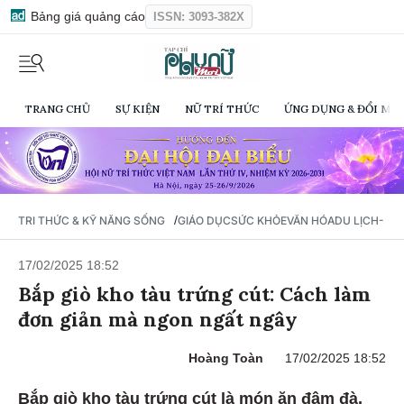
Bảng giá quảng cáo
ISSN: 3093-382X
TRANG CHỦ
SỰ KIỆN
NỮ TRÍ THỨC
ỨNG DỤNG & ĐỔI MỚI
/
TRI THỨC & KỸ NĂNG SỐNG
GIÁO DỤC
SỨC KHỎE
VĂN HÓA
DU LỊCH- Ẩ
17/02/2025 18:52
Bắp giò kho tàu trứng cút: Cách làm
đơn giản mà ngon ngất ngây
Hoàng Toàn
17/02/2025 18:52
Bắp giò kho tàu trứng cút là món ăn đậm đà,