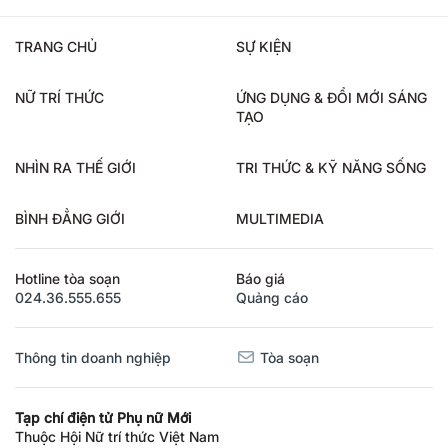
TRANG CHỦ
SỰ KIỆN
NỮ TRÍ THỨC
ỨNG DỤNG & ĐỔI MỚI SÁNG
TẠO
NHÌN RA THẾ GIỚI
TRI THỨC & KỸ NĂNG SỐNG
BÌNH ĐẲNG GIỚI
MULTIMEDIA
Hotline tòa soạn
Báo giá
024.36.555.655
Quảng cáo
Thông tin doanh nghiệp
Tòa soạn
Tạp chí điện tử Phụ nữ Mới
Thuộc Hội Nữ trí thức Việt Nam