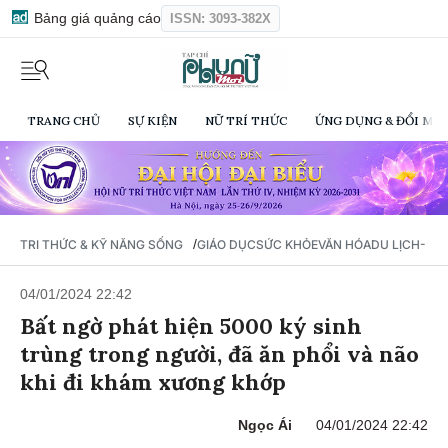
Bảng giá quảng cáo
ISSN: 3093-382X
TRANG CHỦ
SỰ KIỆN
NỮ TRÍ THỨC
ỨNG DỤNG & ĐỔI MỚI
/
TRI THỨC & KỸ NĂNG SỐNG
GIÁO DỤC
SỨC KHỎE
VĂN HÓA
DU LỊCH- Ẩ
04/01/2024 22:42
Bất ngờ phát hiện 5000 ký sinh
trùng trong người, đã ăn phổi và não
khi đi khám xương khớp
Ngọc Ái
04/01/2024 22:42