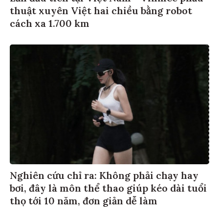
thuật xuyên Việt hai chiều bằng robot
cách xa 1.700 km
Nghiên cứu chỉ ra: Không phải chạy hay
bơi, đây là môn thể thao giúp kéo dài tuổi
thọ tới 10 năm, đơn giản dễ làm