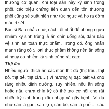
thương cơ quan. Khi loại sán này ký sinh trong
phổi, các triệu chứng liên quan đến tổn thương
phổi cũng sẽ xuất hiện như tức ngực và ho ra đờm
màu rỉ sét.
Bác sĩ Bao nhắc nhở, cách tốt nhất để phòng ngừa
nhiễm ký sinh trùng là ăn chín uống sôi, đảm bảo
vệ sinh an toàn thực phẩm. Trong đó, ông nhấn
mạnh rằng có 5 loại thực phẩm không nên ăn sống
vì nguy cơ nhiễm ký sinh trùng rất cao:
Thịt đỏ:
Nhiều người thích ăn các món thịt đỏ (thịt trâu, thịt
bò, thịt dê, thịt cừu…) vì hương vị đặc biệt và cho
rằng nhiều dinh dưỡng. Tuy nhiên, nếu ăn sống
hoặc nấu chưa chín kỹ có thể tạo cơ hội cho rất
nhiều ký sinh trùng xâm nhập và gây bệnh. Ví dụ
như sán lá gan, sán lợn, sán bò, sán lá phổi… các