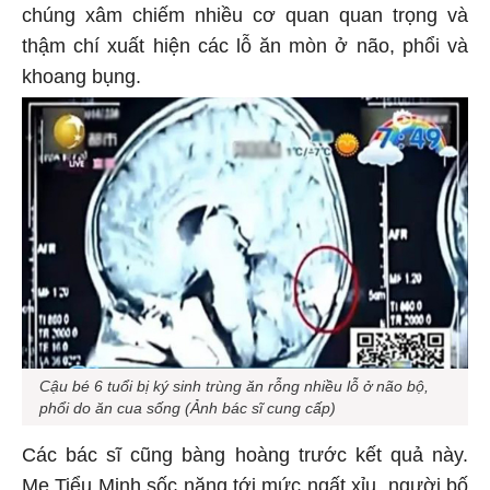
chúng xâm chiếm nhiều cơ quan quan trọng và
thậm chí xuất hiện các lỗ ăn mòn ở não, phổi và
khoang bụng.
Cậu bé 6 tuổi bị ký sinh trùng ăn rỗng nhiều lỗ ở não bộ,
phổi do ăn cua sống (Ảnh bác sĩ cung cấp)
Các bác sĩ cũng bàng hoàng trước kết quả này.
Mẹ Tiểu Minh sốc nặng tới mức ngất xỉu, người bố