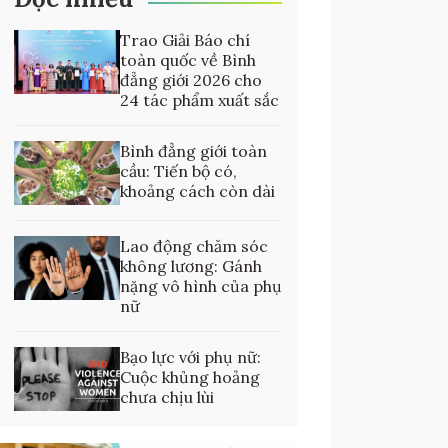
Trao Giải Báo chí
toàn quốc về Bình
đẳng giới 2026 cho
24 tác phẩm xuất sắc
Bình đẳng giới toàn
cầu: Tiến bộ có,
khoảng cách còn dài
Lao động chăm sóc
không lương: Gánh
nặng vô hình của phụ
nữ
Bạo lực với phụ nữ:
Cuộc khủng hoảng
chưa chịu lùi