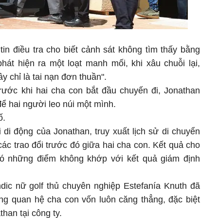
in điều tra cho biết cảnh sát không tìm thấy bằng
hát hiện ra một loạt manh mối, khi xâu chuỗi lại,
y chỉ là tai nạn đơn thuần".
 trước khi hai cha con bắt đầu chuyến đi, Jonathan
 để hai người leo núi một mình.
số.
 di động của Jonathan, truy xuất lịch sử di chuyển
các trao đổi trước đó giữa hai cha con. Kết quả cho
 có những điểm không khớp với kết quả giám định
ndic nữ golf thủ chuyên nghiệp Estefanía Knuth đã
ằng quan hệ cha con vốn luôn căng thẳng, đặc biệt
than tại công ty.