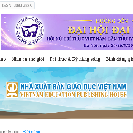
ISSN: 3093-382X
tạo
Nhìn ra thế giới
Tri thức & Kỹ năng sống
Bình đẳng gi
 nhìn giới
Đời sống